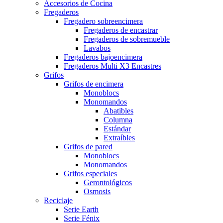
Accesorios de Cocina
Fregaderos
Fregadero sobreencimera
Fregaderos de encastrar
Fregaderos de sobremueble
Lavabos
Fregaderos bajoencimera
Fregaderos Multi X3 Encastres
Grifos
Grifos de encimera
Monoblocs
Monomandos
Abatibles
Columna
Estándar
Extraíbles
Grifos de pared
Monoblocs
Monomandos
Grifos especiales
Gerontológicos
Osmosis
Reciclaje
Serie Earth
Serie Fénix