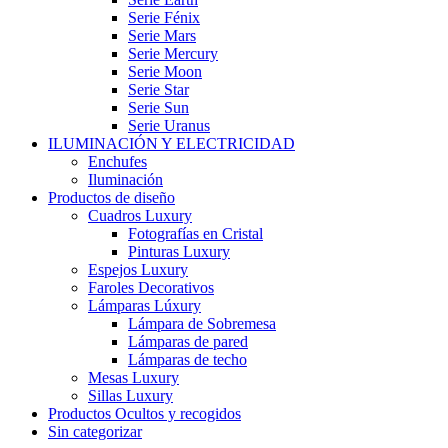
Serie Fénix
Serie Mars
Serie Mercury
Serie Moon
Serie Star
Serie Sun
Serie Uranus
ILUMINACIÓN Y ELECTRICIDAD
Enchufes
Iluminación
Productos de diseño
Cuadros Luxury
Fotografías en Cristal
Pinturas Luxury
Espejos Luxury
Faroles Decorativos
Lámparas Lúxury
Lámpara de Sobremesa
Lámparas de pared
Lámparas de techo
Mesas Luxury
Sillas Luxury
Productos Ocultos y recogidos
Sin categorizar