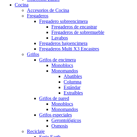
Cocina
Accesorios de Cocina
Fregaderos
Fregadero sobreencimera
Fregaderos de encastrar
Fregaderos de sobremueble
Lavabos
Fregaderos bajoencimera
Fregaderos Multi X3 Encastres
Grifos
Grifos de encimera
Monoblocs
Monomandos
Abatibles
Columna
Estándar
Extraíbles
Grifos de pared
Monoblocs
Monomandos
Grifos especiales
Gerontológicos
Osmosis
Reciclaje
Serie Earth