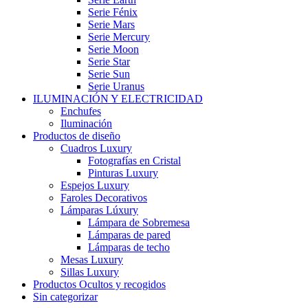
Serie Fénix
Serie Mars
Serie Mercury
Serie Moon
Serie Star
Serie Sun
Serie Uranus
ILUMINACIÓN Y ELECTRICIDAD
Enchufes
Iluminación
Productos de diseño
Cuadros Luxury
Fotografías en Cristal
Pinturas Luxury
Espejos Luxury
Faroles Decorativos
Lámparas Lúxury
Lámpara de Sobremesa
Lámparas de pared
Lámparas de techo
Mesas Luxury
Sillas Luxury
Productos Ocultos y recogidos
Sin categorizar