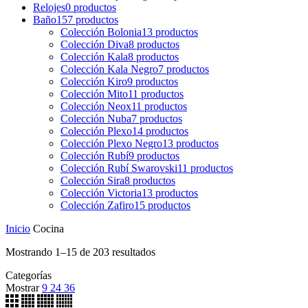
Relojes
0
productos
Baño
157
productos
Colección Bolonia
13
productos
Colección Diva
8
productos
Colección Kala
8
productos
Colección Kala Negro
7
productos
Colección Kiro
9
productos
Colección Mito
11
productos
Colección Neox
11
productos
Colección Nuba
7
productos
Colección Plexo
14
productos
Colección Plexo Negro
13
productos
Colección Rubí
9
productos
Colección Rubí Swarovski
11
productos
Colección Sira
8
productos
Colección Victoria
13
productos
Colección Zafiro
15
productos
Inicio
Cocina
Mostrando 1–15 de 203 resultados
Categorías
Mostrar
9
24
36