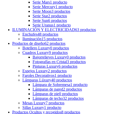
Serie Mars
1
producto
Serie Mercury
1
producto
Serie Moon
3
productos
Serie Star
2
productos
Serie Sun
6
productos
Serie Uranus
1
producto
ILUMINACIÓN Y ELECTRICIDAD
63
productos
Enchufes
48
productos
Iluminación
15
productos
Productos de diseño
62
productos
Botellero Luxury
0
productos
Cuadros Luxury
9
productos
Bajorrelieves Luxury
0
productos
Fotografías en Cristal
3
productos
Pinturas Luxury
6
productos
Espejos Luxury
2
productos
Faroles Decorativos
1
producto
Lámparas Lúxury
40
productos
Lámpara de Sobremesa
1
producto
Lámparas de pared
2
productos
Lámparas de pie
0
productos
Lámparas de techo
32
productos
Mesas Luxury
7
productos
Sillas Luxury
1
producto
Productos Ocultos y recogidos
8
productos