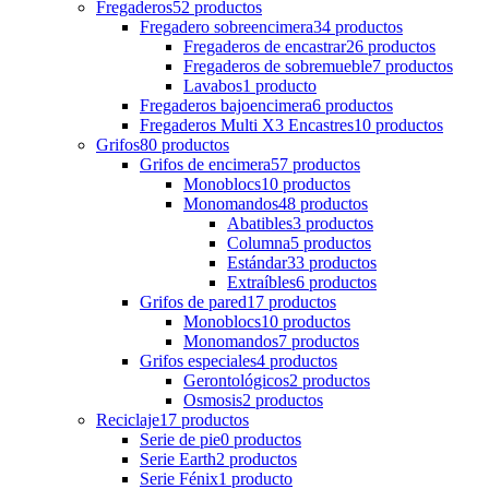
Fregaderos
52
productos
Fregadero sobreencimera
34
productos
Fregaderos de encastrar
26
productos
Fregaderos de sobremueble
7
productos
Lavabos
1
producto
Fregaderos bajoencimera
6
productos
Fregaderos Multi X3 Encastres
10
productos
Grifos
80
productos
Grifos de encimera
57
productos
Monoblocs
10
productos
Monomandos
48
productos
Abatibles
3
productos
Columna
5
productos
Estándar
33
productos
Extraíbles
6
productos
Grifos de pared
17
productos
Monoblocs
10
productos
Monomandos
7
productos
Grifos especiales
4
productos
Gerontológicos
2
productos
Osmosis
2
productos
Reciclaje
17
productos
Serie de pie
0
productos
Serie Earth
2
productos
Serie Fénix
1
producto