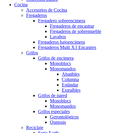
Cocina
Accesorios de Cocina
Fregaderos
Fregadero sobreencimera
Fregaderos de encastrar
Fregaderos de sobremueble
Lavabos
Fregaderos bajoencimera
Fregaderos Multi X3 Encastres
Grifos
Grifos de encimera
Monoblocs
Monomandos
Abatibles
Columna
Estándar
Extraíbles
Grifos de pared
Monoblocs
Monomandos
Grifos especiales
Gerontológicos
Osmosis
Reciclaje
Serie Earth