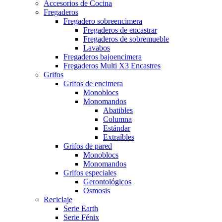
Accesorios de Cocina
Fregaderos
Fregadero sobreencimera
Fregaderos de encastrar
Fregaderos de sobremueble
Lavabos
Fregaderos bajoencimera
Fregaderos Multi X3 Encastres
Grifos
Grifos de encimera
Monoblocs
Monomandos
Abatibles
Columna
Estándar
Extraíbles
Grifos de pared
Monoblocs
Monomandos
Grifos especiales
Gerontológicos
Osmosis
Reciclaje
Serie Earth
Serie Fénix