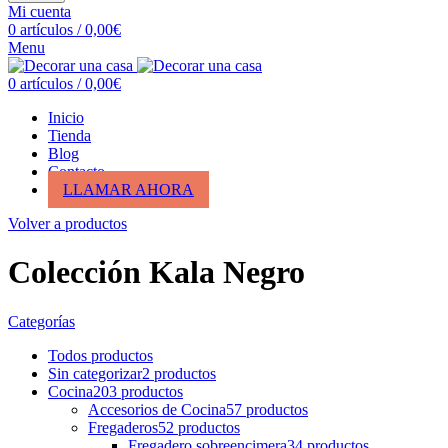
Mi cuenta
0
artículos
/
0,00
€
Menu
0
artículos
/
0,00
€
Inicio
Tienda
Blog
Contacto
LLAMAR AHORA
Volver a productos
Colección Kala Negro
Categorías
Todos
productos
Sin categorizar
2
productos
Cocina
203
productos
Accesorios de Cocina
57
productos
Fregaderos
52
productos
Fregadero sobreencimera
34
productos