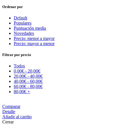
Ordenar por
Default
Populares
Puntuación media
Novedades
Precio: menor a mayor
Precio: mayor a menor
Filtrar por precio
Todos
0,00
€
-
20,00
€
20,00
€
-
40,00
€
40,00
€
-
60,00
€
60,00
€
-
80,00
€
80,00
€
+
Comparar
Detalle
Añadir al carrito
Cerrar