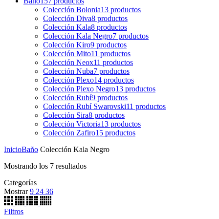
Baño
157
productos
Colección Bolonia
13
productos
Colección Diva
8
productos
Colección Kala
8
productos
Colección Kala Negro
7
productos
Colección Kiro
9
productos
Colección Mito
11
productos
Colección Neox
11
productos
Colección Nuba
7
productos
Colección Plexo
14
productos
Colección Plexo Negro
13
productos
Colección Rubí
9
productos
Colección Rubí Swarovski
11
productos
Colección Sira
8
productos
Colección Victoria
13
productos
Colección Zafiro
15
productos
Inicio
Baño
Colección Kala Negro
Mostrando los 7 resultados
Categorías
Mostrar
9
24
36
Filtros