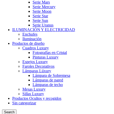
Serie Mars
Serie Mercury
Serie Moon
Serie Star
Serie Sun
Serie Uranus
ILUMINACIÓN Y ELECTRICIDAD
Enchufes
Iluminación
Productos de diseño
Cuadros Luxury
Fotografías en Cristal
Pinturas Luxury
Espejos Luxury
Faroles Decorativos
Lámparas Lúxury
Lámpara de Sobremesa
Lámparas de pared
Lámparas de techo
Mesas Luxury
Sillas Luxury
Productos Ocultos y recogidos
Sin categorizar
Search