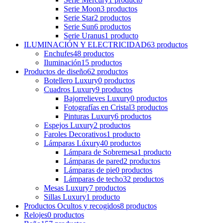
Serie Moon
3
productos
Serie Star
2
productos
Serie Sun
6
productos
Serie Uranus
1
producto
ILUMINACIÓN Y ELECTRICIDAD
63
productos
Enchufes
48
productos
Iluminación
15
productos
Productos de diseño
62
productos
Botellero Luxury
0
productos
Cuadros Luxury
9
productos
Bajorrelieves Luxury
0
productos
Fotografías en Cristal
3
productos
Pinturas Luxury
6
productos
Espejos Luxury
2
productos
Faroles Decorativos
1
producto
Lámparas Lúxury
40
productos
Lámpara de Sobremesa
1
producto
Lámparas de pared
2
productos
Lámparas de pie
0
productos
Lámparas de techo
32
productos
Mesas Luxury
7
productos
Sillas Luxury
1
producto
Productos Ocultos y recogidos
8
productos
Relojes
0
productos