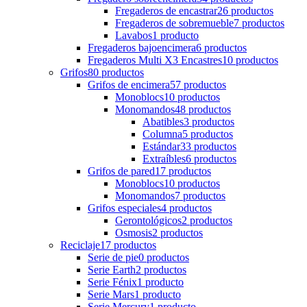
Fregaderos de encastrar
26
productos
Fregaderos de sobremueble
7
productos
Lavabos
1
producto
Fregaderos bajoencimera
6
productos
Fregaderos Multi X3 Encastres
10
productos
Grifos
80
productos
Grifos de encimera
57
productos
Monoblocs
10
productos
Monomandos
48
productos
Abatibles
3
productos
Columna
5
productos
Estándar
33
productos
Extraíbles
6
productos
Grifos de pared
17
productos
Monoblocs
10
productos
Monomandos
7
productos
Grifos especiales
4
productos
Gerontológicos
2
productos
Osmosis
2
productos
Reciclaje
17
productos
Serie de pie
0
productos
Serie Earth
2
productos
Serie Fénix
1
producto
Serie Mars
1
producto
Serie Mercury
1
producto