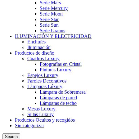
Serie Mars
Serie Mercury
Serie Moon
Serie Star
Serie Sun
Serie Uranus
ILUMINACIÓN Y ELECTRICIDAD
Enchufes
Iluminación
Productos de diseño
Cuadros Luxury
Fotografías en Cristal
Pinturas Luxury
Espejos Luxury
Faroles Decorativos
Lámparas Lúxury
Lámpara de Sobremesa
Lámparas de pared
Lámparas de techo
Mesas Luxury
Sillas Luxury
Productos Ocultos y recogidos
Sin categorizar
Search