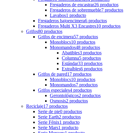
Fregaderos de encastrar
26
productos
Fregaderos de sobremueble
7
productos
Lavabos
1
producto
Fregaderos bajoencimera
6
productos
Fregaderos Multi X3 Encastres
10
productos
Grifos
80
productos
Grifos de encimera
57
productos
Monoblocs
10
productos
Monomandos
48
productos
Abatibles
3
productos
Columna
5
productos
Estándar
33
productos
Extraíbles
6
productos
Grifos de pared
17
productos
Monoblocs
10
productos
Monomandos
7
productos
Grifos especiales
4
productos
Gerontológicos
2
productos
Osmosis
2
productos
Reciclaje
17
productos
Serie de pie
0
productos
Serie Earth
2
productos
Serie Fénix
1
producto
Serie Mars
1
producto
Serie Mercury
1
producto