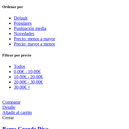
Ordenar por
Default
Populares
Puntuación media
Novedades
Precio: menor a mayor
Precio: mayor a menor
Filtrar por precio
Todos
0,00
€
-
10,00
€
10,00
€
-
20,00
€
20,00
€
-
30,00
€
30,00
€
+
Comparar
Detalle
Añadir al carrito
Cerrar
Barra Grande Diva