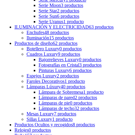
Serie Moon
3
productos
Serie Star
2
productos
Serie Sun
6
productos
Serie Uranus
1
producto
ILUMINACIÓN Y ELECTRICIDAD
63
productos
Enchufes
48
productos
Iluminación
15
productos
Productos de diseño
62
productos
Botellero Luxury
0
productos
Cuadros Luxury
9
productos
Bajorrelieves Luxury
0
productos
Fotografías en Cristal
3
productos
Pinturas Luxury
6
productos
Espejos Luxury
2
productos
Faroles Decorativos
1
producto
Lámparas Lúxury
40
productos
Lámpara de Sobremesa
1
producto
Lámparas de pared
2
productos
Lámparas de pie
0
productos
Lámparas de techo
32
productos
Mesas Luxury
7
productos
Sillas Luxury
1
producto
Productos Ocultos y recogidos
8
productos
Relojes
0
productos