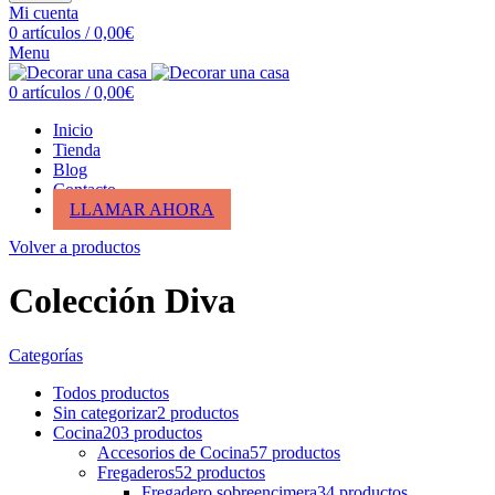
Mi cuenta
0
artículos
/
0,00
€
Menu
0
artículos
/
0,00
€
Inicio
Tienda
Blog
Contacto
LLAMAR AHORA
Volver a productos
Colección Diva
Categorías
Todos
productos
Sin categorizar
2
productos
Cocina
203
productos
Accesorios de Cocina
57
productos
Fregaderos
52
productos
Fregadero sobreencimera
34
productos