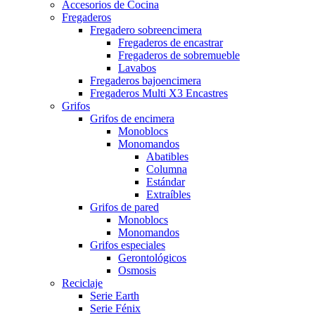
Accesorios de Cocina
Fregaderos
Fregadero sobreencimera
Fregaderos de encastrar
Fregaderos de sobremueble
Lavabos
Fregaderos bajoencimera
Fregaderos Multi X3 Encastres
Grifos
Grifos de encimera
Monoblocs
Monomandos
Abatibles
Columna
Estándar
Extraíbles
Grifos de pared
Monoblocs
Monomandos
Grifos especiales
Gerontológicos
Osmosis
Reciclaje
Serie Earth
Serie Fénix