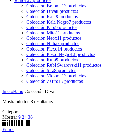
Baño
157
productos
Colección Bolonia
13
productos
Colección Diva
8
productos
Colección Kala
8
productos
Colección Kala Negro
7
productos
Colección Kiro
9
productos
Colección Mito
11
productos
Colección Neox
11
productos
Colección Nuba
7
productos
Colección Plexo
14
productos
Colección Plexo Negro
13
productos
Colección Rubí
9
productos
Colección Rubí Swarovski
11
productos
Colección Sira
8
productos
Colección Victoria
13
productos
Colección Zafiro
15
productos
Inicio
Baño
Colección Diva
Mostrando los 8 resultados
Categorías
Mostrar
9
24
36
Filtros