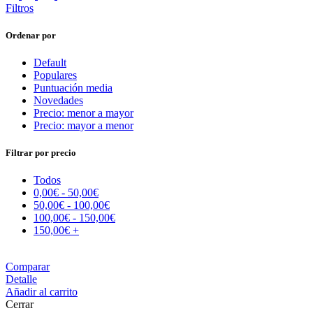
Filtros
Ordenar por
Default
Populares
Puntuación media
Novedades
Precio: menor a mayor
Precio: mayor a menor
Filtrar por precio
Todos
0,00
€
-
50,00
€
50,00
€
-
100,00
€
100,00
€
-
150,00
€
150,00
€
+
Comparar
Detalle
Añadir al carrito
Cerrar