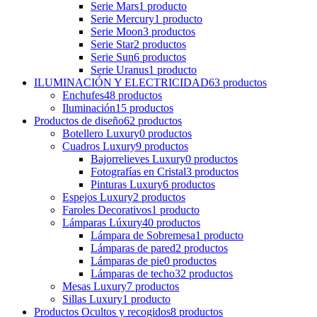
Serie Mars
1
producto
Serie Mercury
1
producto
Serie Moon
3
productos
Serie Star
2
productos
Serie Sun
6
productos
Serie Uranus
1
producto
ILUMINACIÓN Y ELECTRICIDAD
63
productos
Enchufes
48
productos
Iluminación
15
productos
Productos de diseño
62
productos
Botellero Luxury
0
productos
Cuadros Luxury
9
productos
Bajorrelieves Luxury
0
productos
Fotografías en Cristal
3
productos
Pinturas Luxury
6
productos
Espejos Luxury
2
productos
Faroles Decorativos
1
producto
Lámparas Lúxury
40
productos
Lámpara de Sobremesa
1
producto
Lámparas de pared
2
productos
Lámparas de pie
0
productos
Lámparas de techo
32
productos
Mesas Luxury
7
productos
Sillas Luxury
1
producto
Productos Ocultos y recogidos
8
productos