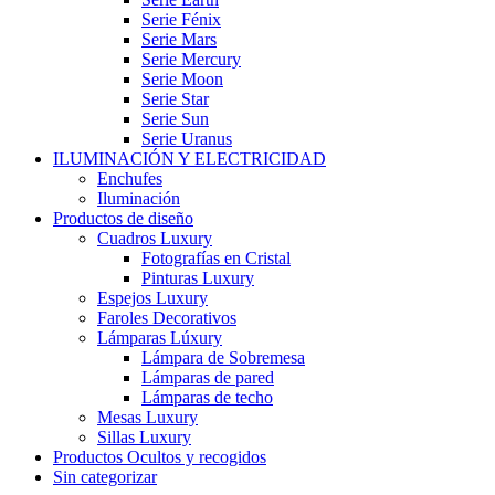
Serie Fénix
Serie Mars
Serie Mercury
Serie Moon
Serie Star
Serie Sun
Serie Uranus
ILUMINACIÓN Y ELECTRICIDAD
Enchufes
Iluminación
Productos de diseño
Cuadros Luxury
Fotografías en Cristal
Pinturas Luxury
Espejos Luxury
Faroles Decorativos
Lámparas Lúxury
Lámpara de Sobremesa
Lámparas de pared
Lámparas de techo
Mesas Luxury
Sillas Luxury
Productos Ocultos y recogidos
Sin categorizar