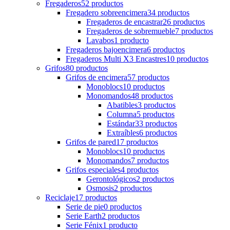
Fregaderos
52
productos
Fregadero sobreencimera
34
productos
Fregaderos de encastrar
26
productos
Fregaderos de sobremueble
7
productos
Lavabos
1
producto
Fregaderos bajoencimera
6
productos
Fregaderos Multi X3 Encastres
10
productos
Grifos
80
productos
Grifos de encimera
57
productos
Monoblocs
10
productos
Monomandos
48
productos
Abatibles
3
productos
Columna
5
productos
Estándar
33
productos
Extraíbles
6
productos
Grifos de pared
17
productos
Monoblocs
10
productos
Monomandos
7
productos
Grifos especiales
4
productos
Gerontológicos
2
productos
Osmosis
2
productos
Reciclaje
17
productos
Serie de pie
0
productos
Serie Earth
2
productos
Serie Fénix
1
producto