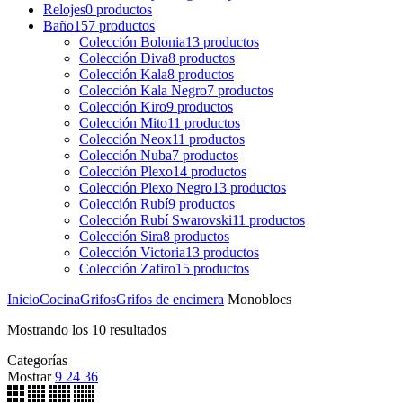
Relojes
0
productos
Baño
157
productos
Colección Bolonia
13
productos
Colección Diva
8
productos
Colección Kala
8
productos
Colección Kala Negro
7
productos
Colección Kiro
9
productos
Colección Mito
11
productos
Colección Neox
11
productos
Colección Nuba
7
productos
Colección Plexo
14
productos
Colección Plexo Negro
13
productos
Colección Rubí
9
productos
Colección Rubí Swarovski
11
productos
Colección Sira
8
productos
Colección Victoria
13
productos
Colección Zafiro
15
productos
Inicio
Cocina
Grifos
Grifos de encimera
Monoblocs
Mostrando los 10 resultados
Categorías
Mostrar
9
24
36