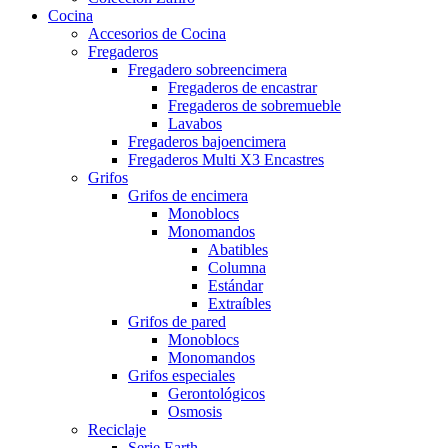
Cocina
Accesorios de Cocina
Fregaderos
Fregadero sobreencimera
Fregaderos de encastrar
Fregaderos de sobremueble
Lavabos
Fregaderos bajoencimera
Fregaderos Multi X3 Encastres
Grifos
Grifos de encimera
Monoblocs
Monomandos
Abatibles
Columna
Estándar
Extraíbles
Grifos de pared
Monoblocs
Monomandos
Grifos especiales
Gerontológicos
Osmosis
Reciclaje
Serie Earth