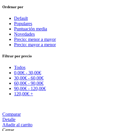
Ordenar por
Default
Populares
Puntuación media
Novedades
Precio: menor a mayor
Precio: mayor a menor
Filtrar por precio
Todos
0,00
€
-
30,00
€
30,00
€
-
60,00
€
60,00
€
-
90,00
€
90,00
€
-
120,00
€
120,00
€
+
Comparar
Detalle
Añadir al carrito
Cerrar