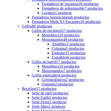
Fregaderos de encastrar
26
productos
Fregaderos de sobremueble
7
productos
Lavabos
1
producto
Fregaderos bajoencimera
6
productos
Fregaderos Multi X3 Encastres
10
productos
Grifos
80
productos
Grifos de encimera
57
productos
Monoblocs
10
productos
Monomandos
48
productos
Abatibles
3
productos
Columna
5
productos
Estándar
33
productos
Extraíbles
6
productos
Grifos de pared
17
productos
Monoblocs
10
productos
Monomandos
7
productos
Grifos especiales
4
productos
Gerontológicos
2
productos
Osmosis
2
productos
Reciclaje
17
productos
Serie de pie
0
productos
Serie Earth
2
productos
Serie Fénix
1
producto
Serie Mars
1
producto
Serie Mercury
1
producto