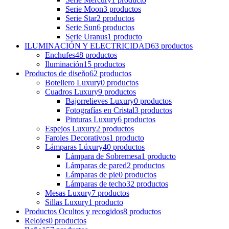
Serie Moon
3
productos
Serie Star
2
productos
Serie Sun
6
productos
Serie Uranus
1
producto
ILUMINACIÓN Y ELECTRICIDAD
63
productos
Enchufes
48
productos
Iluminación
15
productos
Productos de diseño
62
productos
Botellero Luxury
0
productos
Cuadros Luxury
9
productos
Bajorrelieves Luxury
0
productos
Fotografías en Cristal
3
productos
Pinturas Luxury
6
productos
Espejos Luxury
2
productos
Faroles Decorativos
1
producto
Lámparas Lúxury
40
productos
Lámpara de Sobremesa
1
producto
Lámparas de pared
2
productos
Lámparas de pie
0
productos
Lámparas de techo
32
productos
Mesas Luxury
7
productos
Sillas Luxury
1
producto
Productos Ocultos y recogidos
8
productos
Relojes
0
productos