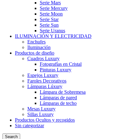
Serie Mars
Serie Mercury
Serie Moon
Serie Star
Serie Sun
Serie Uranus
ILUMINACIÓN Y ELECTRICIDAD
Enchufes
Iluminación
Productos de diseño
Cuadros Luxury
Fotografías en Cristal
Pinturas Luxury
Espejos Luxury
Faroles Decorativos
Lámparas Lúxury
Lámpara de Sobremesa
Lámparas de pared
Lámparas de techo
Mesas Luxury
Sillas Luxury
Productos Ocultos y recogidos
Sin categorizar
Search