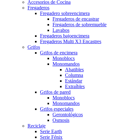
Accesorios de Cocina
Fregaderos
Fregadero sobreencimera
Fregaderos de encastrar
Fregaderos de sobremueble
Lavabos
Fregaderos bajoencimera
Fregaderos Multi X3 Encastres
Grifos
Grifos de encimera
Monoblocs
Monomandos
Abatibles
Columna
Estándar
Extraíbles
Grifos de pared
Monoblocs
Monomandos
Grifos especiales
Gerontológicos
Osmosis
Reciclaje
Serie Earth
Serie Fénix