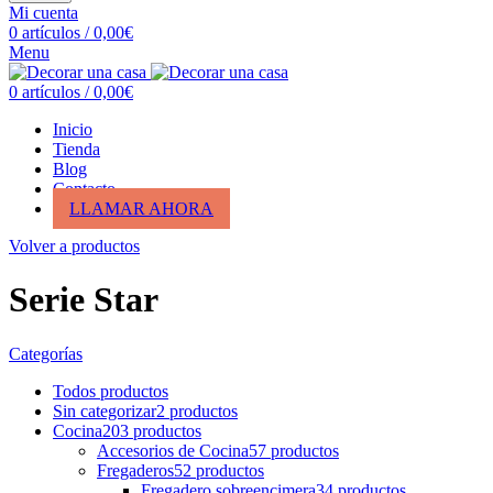
Mi cuenta
0
artículos
/
0,00
€
Menu
0
artículos
/
0,00
€
Inicio
Tienda
Blog
Contacto
LLAMAR AHORA
Volver a productos
Serie Star
Categorías
Todos
productos
Sin categorizar
2
productos
Cocina
203
productos
Accesorios de Cocina
57
productos
Fregaderos
52
productos
Fregadero sobreencimera
34
productos