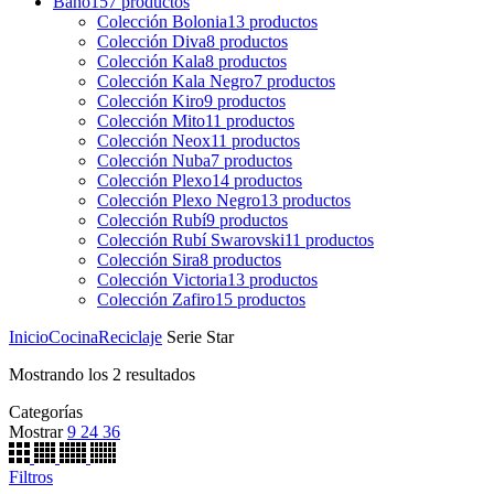
Baño
157
productos
Colección Bolonia
13
productos
Colección Diva
8
productos
Colección Kala
8
productos
Colección Kala Negro
7
productos
Colección Kiro
9
productos
Colección Mito
11
productos
Colección Neox
11
productos
Colección Nuba
7
productos
Colección Plexo
14
productos
Colección Plexo Negro
13
productos
Colección Rubí
9
productos
Colección Rubí Swarovski
11
productos
Colección Sira
8
productos
Colección Victoria
13
productos
Colección Zafiro
15
productos
Inicio
Cocina
Reciclaje
Serie Star
Mostrando los 2 resultados
Categorías
Mostrar
9
24
36
Filtros