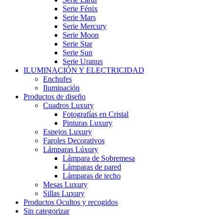
Serie Fénix
Serie Mars
Serie Mercury
Serie Moon
Serie Star
Serie Sun
Serie Uranus
ILUMINACIÓN Y ELECTRICIDAD
Enchufes
Iluminación
Productos de diseño
Cuadros Luxury
Fotografías en Cristal
Pinturas Luxury
Espejos Luxury
Faroles Decorativos
Lámparas Lúxury
Lámpara de Sobremesa
Lámparas de pared
Lámparas de techo
Mesas Luxury
Sillas Luxury
Productos Ocultos y recogidos
Sin categorizar