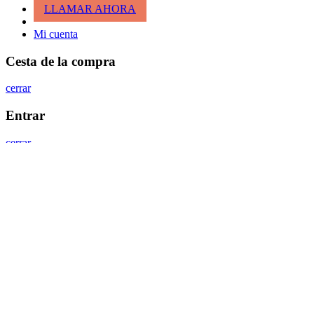
LLAMAR AHORA
Mi cuenta
Cesta de la compra
cerrar
Entrar
cerrar
Nombre de usuario o correo electrónico
*
Contraseña
*
Entrar
¿Has perdido tu clave?
Recordar
¿No tienes cuenta todavía?
Crea una cuenta
Scroll To Top