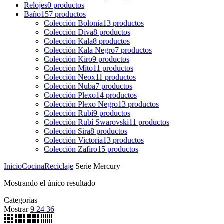
Relojes
0
productos
Baño
157
productos
Colección Bolonia
13
productos
Colección Diva
8
productos
Colección Kala
8
productos
Colección Kala Negro
7
productos
Colección Kiro
9
productos
Colección Mito
11
productos
Colección Neox
11
productos
Colección Nuba
7
productos
Colección Plexo
14
productos
Colección Plexo Negro
13
productos
Colección Rubí
9
productos
Colección Rubí Swarovski
11
productos
Colección Sira
8
productos
Colección Victoria
13
productos
Colección Zafiro
15
productos
Inicio
Cocina
Reciclaje
Serie Mercury
Mostrando el único resultado
Categorías
Mostrar
9
24
36