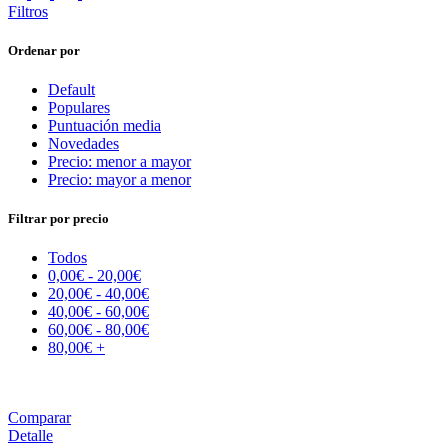
Filtros
Ordenar por
Default
Populares
Puntuación media
Novedades
Precio: menor a mayor
Precio: mayor a menor
Filtrar por precio
Todos
0,00
€
-
20,00
€
20,00
€
-
40,00
€
40,00
€
-
60,00
€
60,00
€
-
80,00
€
80,00
€
+
Comparar
Detalle