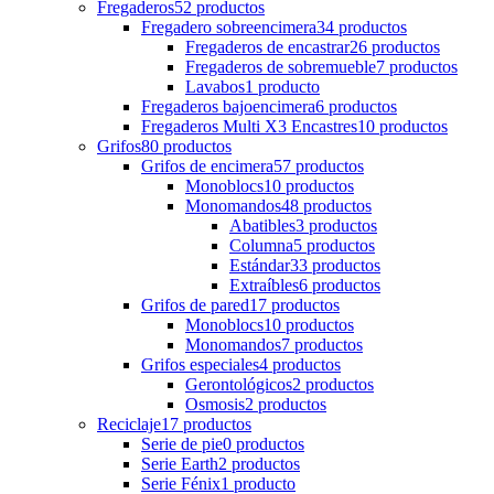
Fregaderos
52
productos
Fregadero sobreencimera
34
productos
Fregaderos de encastrar
26
productos
Fregaderos de sobremueble
7
productos
Lavabos
1
producto
Fregaderos bajoencimera
6
productos
Fregaderos Multi X3 Encastres
10
productos
Grifos
80
productos
Grifos de encimera
57
productos
Monoblocs
10
productos
Monomandos
48
productos
Abatibles
3
productos
Columna
5
productos
Estándar
33
productos
Extraíbles
6
productos
Grifos de pared
17
productos
Monoblocs
10
productos
Monomandos
7
productos
Grifos especiales
4
productos
Gerontológicos
2
productos
Osmosis
2
productos
Reciclaje
17
productos
Serie de pie
0
productos
Serie Earth
2
productos
Serie Fénix
1
producto