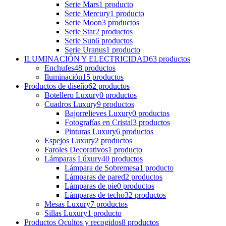
Serie Mars
1
producto
Serie Mercury
1
producto
Serie Moon
3
productos
Serie Star
2
productos
Serie Sun
6
productos
Serie Uranus
1
producto
ILUMINACIÓN Y ELECTRICIDAD
63
productos
Enchufes
48
productos
Iluminación
15
productos
Productos de diseño
62
productos
Botellero Luxury
0
productos
Cuadros Luxury
9
productos
Bajorrelieves Luxury
0
productos
Fotografías en Cristal
3
productos
Pinturas Luxury
6
productos
Espejos Luxury
2
productos
Faroles Decorativos
1
producto
Lámparas Lúxury
40
productos
Lámpara de Sobremesa
1
producto
Lámparas de pared
2
productos
Lámparas de pie
0
productos
Lámparas de techo
32
productos
Mesas Luxury
7
productos
Sillas Luxury
1
producto
Productos Ocultos y recogidos
8
productos