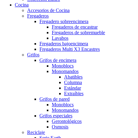
Cocina
Accesorios de Cocina
Fregaderos
Fregadero sobreencimera
Fregaderos de encastrar
Fregaderos de sobremueble
Lavabos
Fregaderos bajoencimera
Fregaderos Multi X3 Encastres
Grifos
Grifos de encimera
Monoblocs
Monomandos
Abatibles
Columna
Estándar
Extraíbles
Grifos de pared
Monoblocs
Monomandos
Grifos especiales
Gerontológicos
Osmosis
Reciclaje
Serie Earth