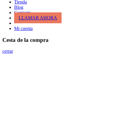
Tienda
Blog
Contacto
LLAMAR AHORA
Mi cuenta
Cesta de la compra
cerrar
Entrar
cerrar
Nombre de usuario o correo electrónico
*
Contraseña
*
Entrar
¿Has perdido tu clave?
Recordar
¿No tienes cuenta todavía?
Crea una cuenta