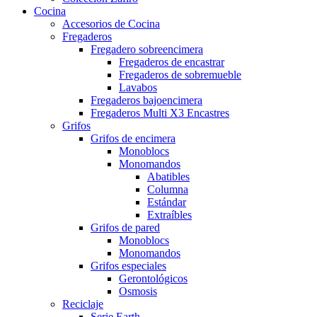
Cocina
Accesorios de Cocina
Fregaderos
Fregadero sobreencimera
Fregaderos de encastrar
Fregaderos de sobremueble
Lavabos
Fregaderos bajoencimera
Fregaderos Multi X3 Encastres
Grifos
Grifos de encimera
Monoblocs
Monomandos
Abatibles
Columna
Estándar
Extraíbles
Grifos de pared
Monoblocs
Monomandos
Grifos especiales
Gerontológicos
Osmosis
Reciclaje
Serie Earth