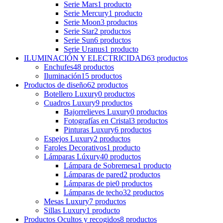
Serie Mars
1
producto
Serie Mercury
1
producto
Serie Moon
3
productos
Serie Star
2
productos
Serie Sun
6
productos
Serie Uranus
1
producto
ILUMINACIÓN Y ELECTRICIDAD
63
productos
Enchufes
48
productos
Iluminación
15
productos
Productos de diseño
62
productos
Botellero Luxury
0
productos
Cuadros Luxury
9
productos
Bajorrelieves Luxury
0
productos
Fotografías en Cristal
3
productos
Pinturas Luxury
6
productos
Espejos Luxury
2
productos
Faroles Decorativos
1
producto
Lámparas Lúxury
40
productos
Lámpara de Sobremesa
1
producto
Lámparas de pared
2
productos
Lámparas de pie
0
productos
Lámparas de techo
32
productos
Mesas Luxury
7
productos
Sillas Luxury
1
producto
Productos Ocultos y recogidos
8
productos