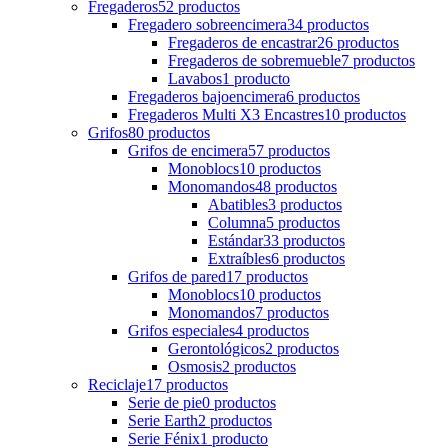
Fregaderos
52
productos
Fregadero sobreencimera
34
productos
Fregaderos de encastrar
26
productos
Fregaderos de sobremueble
7
productos
Lavabos
1
producto
Fregaderos bajoencimera
6
productos
Fregaderos Multi X3 Encastres
10
productos
Grifos
80
productos
Grifos de encimera
57
productos
Monoblocs
10
productos
Monomandos
48
productos
Abatibles
3
productos
Columna
5
productos
Estándar
33
productos
Extraíbles
6
productos
Grifos de pared
17
productos
Monoblocs
10
productos
Monomandos
7
productos
Grifos especiales
4
productos
Gerontológicos
2
productos
Osmosis
2
productos
Reciclaje
17
productos
Serie de pie
0
productos
Serie Earth
2
productos
Serie Fénix
1
producto