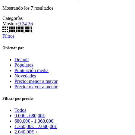
Mostrando los 7 resultados
Categorías
Mostrar
9
24
36
Filtros
Ordenar por
Default
Populares
Puntuación media
Novedades
Precio: menor a mayor
Precio: mayor a menor
Filtrar por precio
Todos
0,00
€
-
680,00
€
680,00
€
-
1.360,00
€
1.360,00
€
-
2.040,00
€
2.040,00
€
+