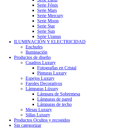
Serie Fénix
Serie Mars
Serie Mercury
Serie Moon
Serie Star
Serie Sun
Serie Uranus
ILUMINACIÓN Y ELECTRICIDAD
Enchufes
Iluminación
Productos de diseño
Cuadros Luxury
Fotografías en Cristal
Pinturas Luxury
Espejos Luxury
Faroles Decorativos
Lámparas Lúxury
Lámpara de Sobremesa
Lámparas de pared
Lámparas de techo
Mesas Luxury
Sillas Luxury
Productos Ocultos y recogidos
Sin categorizar