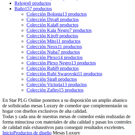
Relojes
0
productos
Baño
157
productos
Colección Bolonia
13
productos
Colección Diva
8
productos
Colección Kala
8
productos
Colección Kala Negro
7
productos
Colección Kiro
9
productos
Colección Mito
11
productos
Colección Neox
11
productos
Colección Nuba
7
productos
Colección Plexo
14
productos
Colección Plexo Negro
13
productos
Colección Rubí
9
productos
Colección Rubí Swarovski
11
productos
Colección Sira
8
productos
Colección Victoria
13
productos
Colección Zafiro
15
productos
En Star PLG Online ponemos a su disposición un amplio abanico
de sofisticadas mesas Luxury de comedor que complementarán su
hogar con diseños exclusivos de alta calidad.
Todas y cada una de nuestras mesas de comedor están realizadas de
forma minuciosa con materiales de alta calidad y pasan los controles
de calidad más exhaustivos para conseguir resultados excelentes.
Inicio
Productos de diseño
Mesas Luxury