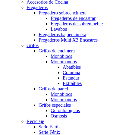
Accesorios de Cocina
Fregaderos
Fregadero sobreencimera
Fregaderos de encastrar
Fregaderos de sobremueble
Lavabos
Fregaderos bajoencimera
Fregaderos Multi X3 Encastres
Grifos
Grifos de encimera
Monoblocs
Monomandos
Abatibles
Columna
Estándar
Extraíbles
Grifos de pared
Monoblocs
Monomandos
Grifos especiales
Gerontológicos
Osmosis
Reciclaje
Serie Earth
Serie Fénix