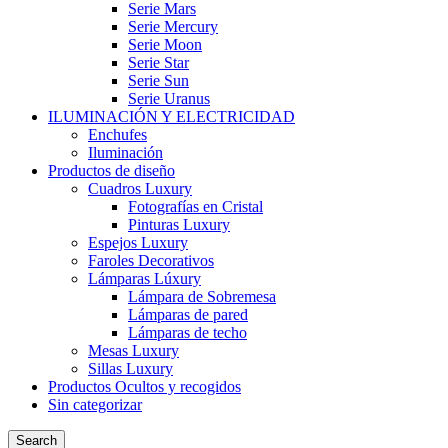
Serie Mars
Serie Mercury
Serie Moon
Serie Star
Serie Sun
Serie Uranus
ILUMINACIÓN Y ELECTRICIDAD
Enchufes
Iluminación
Productos de diseño
Cuadros Luxury
Fotografías en Cristal
Pinturas Luxury
Espejos Luxury
Faroles Decorativos
Lámparas Lúxury
Lámpara de Sobremesa
Lámparas de pared
Lámparas de techo
Mesas Luxury
Sillas Luxury
Productos Ocultos y recogidos
Sin categorizar
Search