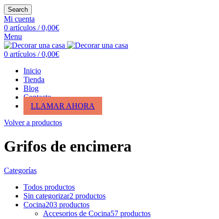
Search
Mi cuenta
0
artículos
/
0,00
€
Menu
0
artículos
/
0,00
€
Inicio
Tienda
Blog
Contacto
LLAMAR AHORA
Volver a productos
Grifos de encimera
Categorías
Todos
productos
Sin categorizar
2
productos
Cocina
203
productos
Accesorios de Cocina
57
productos