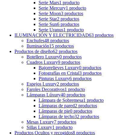
Serie Mars
1
producto
Serie Mercury
1
producto
Serie Moon
3
productos
Serie Star
2
productos
Serie Sun
6
productos
Serie Uranus
1
producto
ILUMINACIÓN Y ELECTRICIDAD
63
productos
Enchufes
48
productos
Iluminación
15
productos
Productos de diseño
62
productos
Botellero Luxury
0
productos
Cuadros Luxury
9
productos
Bajorrelieves Luxury
0
productos
Fotografías en Cristal
3
productos
Pinturas Luxury
6
productos
Espejos Luxury
2
productos
Faroles Decorativos
1
producto
Lámparas Lúxury
40
productos
Lámpara de Sobremesa
1
producto
Lámparas de pared
2
productos
Lámparas de pie
0
productos
Lámparas de techo
32
productos
Mesas Luxury
7
productos
Sillas Luxury
1
producto
Productos Ocultos y recogidos
8
productos