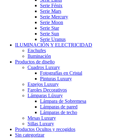
Serie Fénix
Serie Mars
Serie Mercury
Serie Moon
Serie Star
Serie Sun
Serie Uranus
ILUMINACIÓN Y ELECTRICIDAD
Enchufes
Iluminación
Productos de diseño
Cuadros Luxury
Fotografías en Cristal
Pinturas Luxury
Espejos Luxury
Faroles Decorativos
Lámparas Lúxury
Lámpara de Sobremesa
Lámparas de pared
Lámparas de techo
Mesas Luxury
Sillas Luxury
Productos Ocultos y recogidos
Sin categorizar