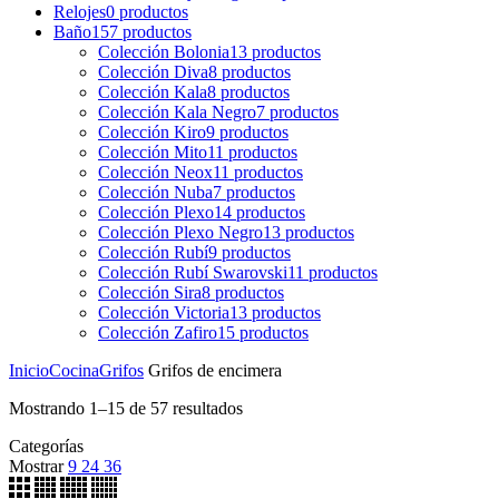
Relojes
0
productos
Baño
157
productos
Colección Bolonia
13
productos
Colección Diva
8
productos
Colección Kala
8
productos
Colección Kala Negro
7
productos
Colección Kiro
9
productos
Colección Mito
11
productos
Colección Neox
11
productos
Colección Nuba
7
productos
Colección Plexo
14
productos
Colección Plexo Negro
13
productos
Colección Rubí
9
productos
Colección Rubí Swarovski
11
productos
Colección Sira
8
productos
Colección Victoria
13
productos
Colección Zafiro
15
productos
Inicio
Cocina
Grifos
Grifos de encimera
Mostrando 1–15 de 57 resultados
Categorías
Mostrar
9
24
36