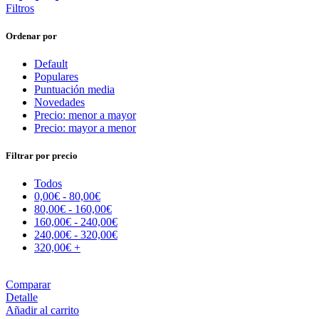
Filtros
Ordenar por
Default
Populares
Puntuación media
Novedades
Precio: menor a mayor
Precio: mayor a menor
Filtrar por precio
Todos
0,00
€
-
80,00
€
80,00
€
-
160,00
€
160,00
€
-
240,00
€
240,00
€
-
320,00
€
320,00
€
+
Comparar
Detalle
Añadir al carrito