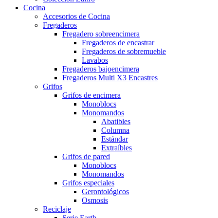
Cocina
Accesorios de Cocina
Fregaderos
Fregadero sobreencimera
Fregaderos de encastrar
Fregaderos de sobremueble
Lavabos
Fregaderos bajoencimera
Fregaderos Multi X3 Encastres
Grifos
Grifos de encimera
Monoblocs
Monomandos
Abatibles
Columna
Estándar
Extraíbles
Grifos de pared
Monoblocs
Monomandos
Grifos especiales
Gerontológicos
Osmosis
Reciclaje
Serie Earth