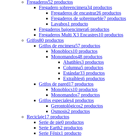
Fregaderos
52
productos
Fregadero sobreencimera
34
productos
Fregaderos de encastrar
26
productos
Fregaderos de sobremueble
7
productos
Lavabos
1
producto
Fregaderos bajoencimera
6
productos
Fregaderos Multi X3 Encastres
10
productos
Grifos
80
productos
Grifos de encimera
57
productos
Monoblocs
10
productos
Monomandos
48
productos
Abatibles
3
productos
Columna
5
productos
Estándar
33
productos
Extraíbles
6
productos
Grifos de pared
17
productos
Monoblocs
10
productos
Monomandos
7
productos
Grifos especiales
4
productos
Gerontológicos
2
productos
Osmosis
2
productos
Reciclaje
17
productos
Serie de pie
0
productos
Serie Earth
2
productos
Serie Fénix
1
producto