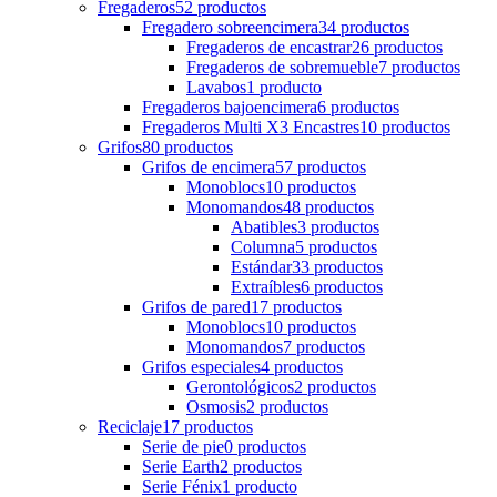
Fregaderos
52
productos
Fregadero sobreencimera
34
productos
Fregaderos de encastrar
26
productos
Fregaderos de sobremueble
7
productos
Lavabos
1
producto
Fregaderos bajoencimera
6
productos
Fregaderos Multi X3 Encastres
10
productos
Grifos
80
productos
Grifos de encimera
57
productos
Monoblocs
10
productos
Monomandos
48
productos
Abatibles
3
productos
Columna
5
productos
Estándar
33
productos
Extraíbles
6
productos
Grifos de pared
17
productos
Monoblocs
10
productos
Monomandos
7
productos
Grifos especiales
4
productos
Gerontológicos
2
productos
Osmosis
2
productos
Reciclaje
17
productos
Serie de pie
0
productos
Serie Earth
2
productos
Serie Fénix
1
producto