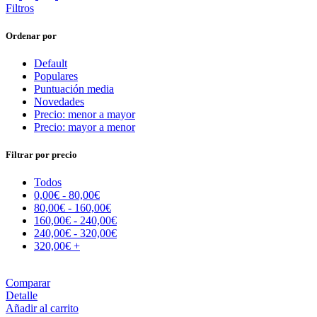
Filtros
Ordenar por
Default
Populares
Puntuación media
Novedades
Precio: menor a mayor
Precio: mayor a menor
Filtrar por precio
Todos
0,00
€
-
80,00
€
80,00
€
-
160,00
€
160,00
€
-
240,00
€
240,00
€
-
320,00
€
320,00
€
+
Comparar
Detalle
Añadir al carrito