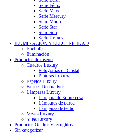
Serie Fénix
Serie Mars
Serie Mercury
Serie Moon
Serie Star
Serie Sun
Serie Uranus
ILUMINACIÓN Y ELECTRICIDAD
Enchufes
Iluminación
Productos de diseño
Cuadros Luxury
Fotografías en Cristal
Pinturas Luxury
Espejos Luxury
Faroles Decorativos
Lámparas Lúxury
Lámpara de Sobremesa
Lámparas de pared
Lámparas de techo
Mesas Luxury
Sillas Luxury
Productos Ocultos y recogidos
Sin categorizar