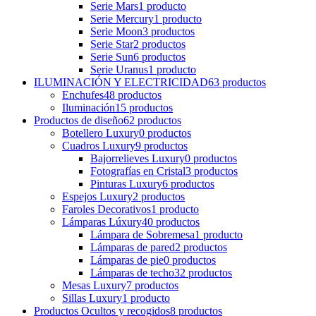
Serie Mars
1
producto
Serie Mercury
1
producto
Serie Moon
3
productos
Serie Star
2
productos
Serie Sun
6
productos
Serie Uranus
1
producto
ILUMINACIÓN Y ELECTRICIDAD
63
productos
Enchufes
48
productos
Iluminación
15
productos
Productos de diseño
62
productos
Botellero Luxury
0
productos
Cuadros Luxury
9
productos
Bajorrelieves Luxury
0
productos
Fotografías en Cristal
3
productos
Pinturas Luxury
6
productos
Espejos Luxury
2
productos
Faroles Decorativos
1
producto
Lámparas Lúxury
40
productos
Lámpara de Sobremesa
1
producto
Lámparas de pared
2
productos
Lámparas de pie
0
productos
Lámparas de techo
32
productos
Mesas Luxury
7
productos
Sillas Luxury
1
producto
Productos Ocultos y recogidos
8
productos