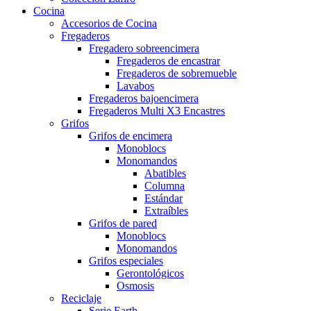
Cocina
Accesorios de Cocina
Fregaderos
Fregadero sobreencimera
Fregaderos de encastrar
Fregaderos de sobremueble
Lavabos
Fregaderos bajoencimera
Fregaderos Multi X3 Encastres
Grifos
Grifos de encimera
Monoblocs
Monomandos
Abatibles
Columna
Estándar
Extraíbles
Grifos de pared
Monoblocs
Monomandos
Grifos especiales
Gerontológicos
Osmosis
Reciclaje
Serie Earth