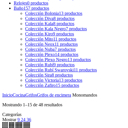
Relojes
0
productos
Baño
157
productos
Colección Bolonia
13
productos
Colección Diva
8
productos
Colección Kala
8
productos
Colección Kala Negro
7
productos
Colección Kiro
9
productos
Colección Mito
11
productos
Colección Neox
11
productos
Colección Nuba
7
productos
Colección Plexo
14
productos
Colección Plexo Negro
13
productos
Colección Rubí
9
productos
Colección Rubí Swarovski
11
productos
Colección Sira
8
productos
Colección Victoria
13
productos
Colección Zafiro
15
productos
Inicio
Cocina
Grifos
Grifos de encimera
Monomandos
Mostrando 1–15 de 48 resultados
Categorías
Mostrar
9
24
36