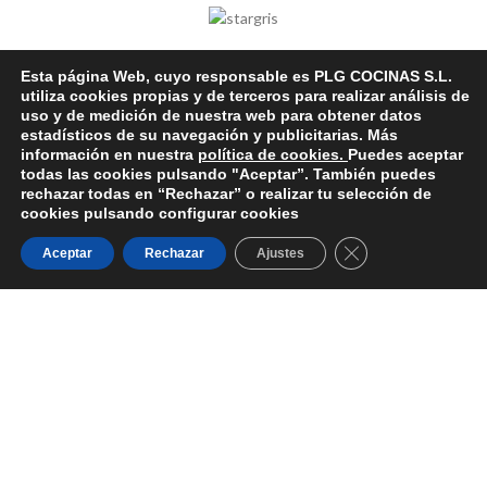
INICIO
TIENDA
DEVOLUCIONES
CONTACTO
Esta página Web, cuyo responsable es PLG COCINAS S.L.
utiliza cookies propias y de terceros para realizar análisis de
PRIVACIDAD
uso y de medición de nuestra web para obtener datos
estadísticos de su navegación y publicitarias. Más
información en nuestra
política de cookies.
Puedes aceptar
todas las cookies pulsando "Aceptar”. También puedes
RECENT POSTS
rechazar todas en “Rechazar” o realizar tu selección de
cookies pulsando configurar cookies
CONSEJOS PARA AHORRAR
ELECTRICIDAD
CERRAR EL BAN
Aceptar
Rechazar
Ajustes
20 octubre, 2020
No Comments
STAR PLG ONLINE
20 octubre, 2020
No Comments
Decorar una casa 2021