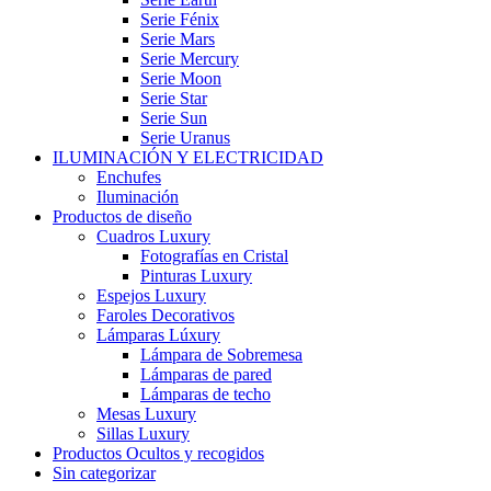
Serie Fénix
Serie Mars
Serie Mercury
Serie Moon
Serie Star
Serie Sun
Serie Uranus
ILUMINACIÓN Y ELECTRICIDAD
Enchufes
Iluminación
Productos de diseño
Cuadros Luxury
Fotografías en Cristal
Pinturas Luxury
Espejos Luxury
Faroles Decorativos
Lámparas Lúxury
Lámpara de Sobremesa
Lámparas de pared
Lámparas de techo
Mesas Luxury
Sillas Luxury
Productos Ocultos y recogidos
Sin categorizar