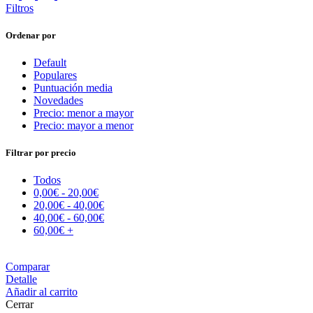
Filtros
Ordenar por
Default
Populares
Puntuación media
Novedades
Precio: menor a mayor
Precio: mayor a menor
Filtrar por precio
Todos
0,00
€
-
20,00
€
20,00
€
-
40,00
€
40,00
€
-
60,00
€
60,00
€
+
Comparar
Detalle
Añadir al carrito
Cerrar