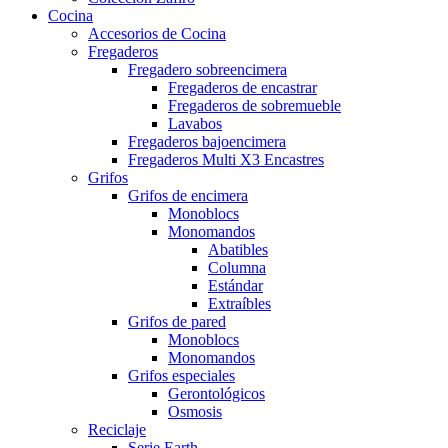
Cocina
Accesorios de Cocina
Fregaderos
Fregadero sobreencimera
Fregaderos de encastrar
Fregaderos de sobremueble
Lavabos
Fregaderos bajoencimera
Fregaderos Multi X3 Encastres
Grifos
Grifos de encimera
Monoblocs
Monomandos
Abatibles
Columna
Estándar
Extraíbles
Grifos de pared
Monoblocs
Monomandos
Grifos especiales
Gerontológicos
Osmosis
Reciclaje
Serie Earth