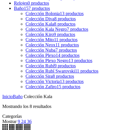
Relojes
0
productos
Baño
157
productos
Colección Bolonia
13
productos
Colección Diva
8
productos
Colección Kala
8
productos
Colección Kala Negro
7
productos
Colección Kiro
9
productos
Colección Mito
11
productos
Colección Neox
11
productos
Colección Nuba
7
productos
Colección Plexo
14
productos
Colección Plexo Negro
13
productos
Colección Rubí
9
productos
Colección Rubí Swarovski
11
productos
Colección Sira
8
productos
Colección Victoria
13
productos
Colección Zafiro
15
productos
Inicio
Baño
Colección Kala
Mostrando los 8 resultados
Categorías
Mostrar
9
24
36