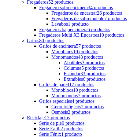
Fregaderos
52
productos
Fregadero sobreencimera
34
productos
Fregaderos de encastrar
26
productos
Fregaderos de sobremueble
7
productos
Lavabos
1
producto
Fregaderos bajoencimera
6
productos
Fregaderos Multi X3 Encastres
10
productos
Grifos
80
productos
Grifos de encimera
57
productos
Monoblocs
10
productos
Monomandos
48
productos
Abatibles
3
productos
Columna
5
productos
Estándar
33
productos
Extraíbles
6
productos
Grifos de pared
17
productos
Monoblocs
10
productos
Monomandos
7
productos
Grifos especiales
4
productos
Gerontológicos
2
productos
Osmosis
2
productos
Reciclaje
17
productos
Serie de pie
0
productos
Serie Earth
2
productos
Serie Fénix
1
producto