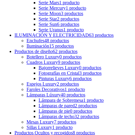
Serie Mars
1
producto
Serie Mercury
1
producto
Serie Moon
3
productos
Serie Star
2
productos
Serie Sun
6
productos
Serie Uranus
1
producto
ILUMINACIÓN Y ELECTRICIDAD
63
productos
Enchufes
48
productos
Iluminación
15
productos
Productos de diseño
62
productos
Botellero Luxury
0
productos
Cuadros Luxury
9
productos
Bajorrelieves Luxury
0
productos
Fotografías en Cristal
3
productos
Pinturas Luxury
6
productos
Espejos Luxury
2
productos
Faroles Decorativos
1
producto
Lámparas Lúxury
40
productos
Lámpara de Sobremesa
1
producto
Lámparas de pared
2
productos
Lámparas de pie
0
productos
Lámparas de techo
32
productos
Mesas Luxury
7
productos
Sillas Luxury
1
producto
Productos Ocultos y recogidos
8
productos