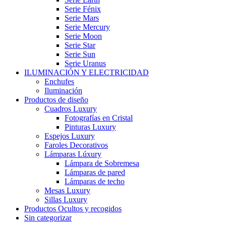
Serie Fénix
Serie Mars
Serie Mercury
Serie Moon
Serie Star
Serie Sun
Serie Uranus
ILUMINACIÓN Y ELECTRICIDAD
Enchufes
Iluminación
Productos de diseño
Cuadros Luxury
Fotografías en Cristal
Pinturas Luxury
Espejos Luxury
Faroles Decorativos
Lámparas Lúxury
Lámpara de Sobremesa
Lámparas de pared
Lámparas de techo
Mesas Luxury
Sillas Luxury
Productos Ocultos y recogidos
Sin categorizar