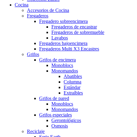
Cocina
Accesorios de Cocina
Fregaderos
Fregadero sobreencimera
Fregaderos de encastrar
Fregaderos de sobremueble
Lavabos
Fregaderos bajoencimera
Fregaderos Multi X3 Encastres
Grifos
Grifos de encimera
Monoblocs
Monomandos
Abatibles
Columna
Estándar
Extraíbles
Grifos de pared
Monoblocs
Monomandos
Grifos especiales
Gerontológicos
Osmosis
Reciclaje
Serie Earth