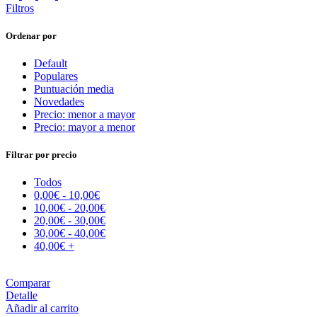
Filtros
Ordenar por
Default
Populares
Puntuación media
Novedades
Precio: menor a mayor
Precio: mayor a menor
Filtrar por precio
Todos
0,00
€
-
10,00
€
10,00
€
-
20,00
€
20,00
€
-
30,00
€
30,00
€
-
40,00
€
40,00
€
+
Comparar
Detalle
Añadir al carrito