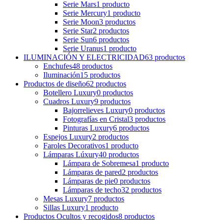
Serie Mars
1
producto
Serie Mercury
1
producto
Serie Moon
3
productos
Serie Star
2
productos
Serie Sun
6
productos
Serie Uranus
1
producto
ILUMINACIÓN Y ELECTRICIDAD
63
productos
Enchufes
48
productos
Iluminación
15
productos
Productos de diseño
62
productos
Botellero Luxury
0
productos
Cuadros Luxury
9
productos
Bajorrelieves Luxury
0
productos
Fotografías en Cristal
3
productos
Pinturas Luxury
6
productos
Espejos Luxury
2
productos
Faroles Decorativos
1
producto
Lámparas Lúxury
40
productos
Lámpara de Sobremesa
1
producto
Lámparas de pared
2
productos
Lámparas de pie
0
productos
Lámparas de techo
32
productos
Mesas Luxury
7
productos
Sillas Luxury
1
producto
Productos Ocultos y recogidos
8
productos