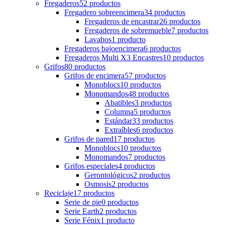
Fregaderos
52
productos
Fregadero sobreencimera
34
productos
Fregaderos de encastrar
26
productos
Fregaderos de sobremueble
7
productos
Lavabos
1
producto
Fregaderos bajoencimera
6
productos
Fregaderos Multi X3 Encastres
10
productos
Grifos
80
productos
Grifos de encimera
57
productos
Monoblocs
10
productos
Monomandos
48
productos
Abatibles
3
productos
Columna
5
productos
Estándar
33
productos
Extraíbles
6
productos
Grifos de pared
17
productos
Monoblocs
10
productos
Monomandos
7
productos
Grifos especiales
4
productos
Gerontológicos
2
productos
Osmosis
2
productos
Reciclaje
17
productos
Serie de pie
0
productos
Serie Earth
2
productos
Serie Fénix
1
producto