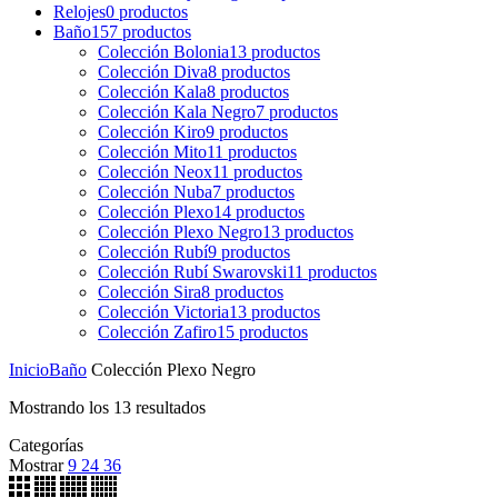
Relojes
0
productos
Baño
157
productos
Colección Bolonia
13
productos
Colección Diva
8
productos
Colección Kala
8
productos
Colección Kala Negro
7
productos
Colección Kiro
9
productos
Colección Mito
11
productos
Colección Neox
11
productos
Colección Nuba
7
productos
Colección Plexo
14
productos
Colección Plexo Negro
13
productos
Colección Rubí
9
productos
Colección Rubí Swarovski
11
productos
Colección Sira
8
productos
Colección Victoria
13
productos
Colección Zafiro
15
productos
Inicio
Baño
Colección Plexo Negro
Mostrando los 13 resultados
Categorías
Mostrar
9
24
36