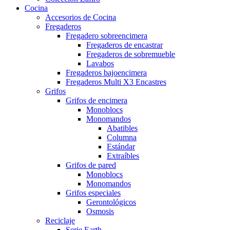
Cocina
Accesorios de Cocina
Fregaderos
Fregadero sobreencimera
Fregaderos de encastrar
Fregaderos de sobremueble
Lavabos
Fregaderos bajoencimera
Fregaderos Multi X3 Encastres
Grifos
Grifos de encimera
Monoblocs
Monomandos
Abatibles
Columna
Estándar
Extraíbles
Grifos de pared
Monoblocs
Monomandos
Grifos especiales
Gerontológicos
Osmosis
Reciclaje
Serie Earth