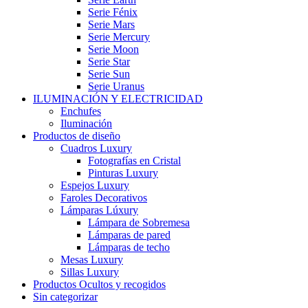
Serie Fénix
Serie Mars
Serie Mercury
Serie Moon
Serie Star
Serie Sun
Serie Uranus
ILUMINACIÓN Y ELECTRICIDAD
Enchufes
Iluminación
Productos de diseño
Cuadros Luxury
Fotografías en Cristal
Pinturas Luxury
Espejos Luxury
Faroles Decorativos
Lámparas Lúxury
Lámpara de Sobremesa
Lámparas de pared
Lámparas de techo
Mesas Luxury
Sillas Luxury
Productos Ocultos y recogidos
Sin categorizar