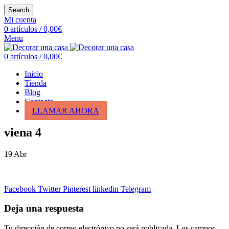
Search
Mi cuenta
0
artículos
/
0,00
€
Menu
0
artículos
/
0,00
€
Inicio
Tienda
Blog
Contacto
LLAMAR AHORA
viena 4
19
Abr
Facebook
Twitter
Pinterest
linkedin
Telegram
Deja una respuesta
Tu dirección de correo electrónico no será publicada.
Los campos