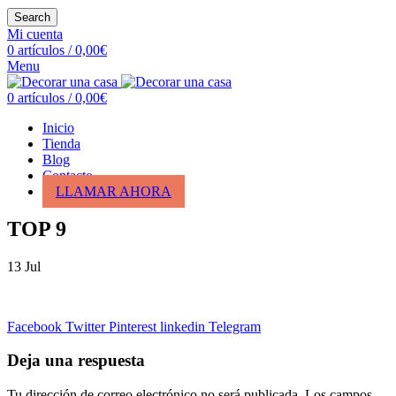
Search
Mi cuenta
0
artículos
/
0,00
€
Menu
0
artículos
/
0,00
€
Inicio
Tienda
Blog
Contacto
LLAMAR AHORA
TOP 9
13
Jul
Facebook
Twitter
Pinterest
linkedin
Telegram
Deja una respuesta
Tu dirección de correo electrónico no será publicada.
Los campos