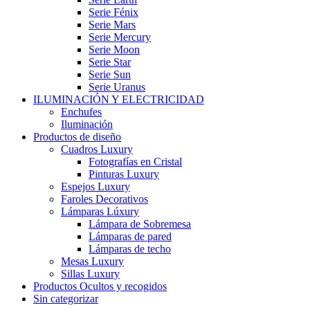
Serie Fénix
Serie Mars
Serie Mercury
Serie Moon
Serie Star
Serie Sun
Serie Uranus
ILUMINACIÓN Y ELECTRICIDAD
Enchufes
Iluminación
Productos de diseño
Cuadros Luxury
Fotografías en Cristal
Pinturas Luxury
Espejos Luxury
Faroles Decorativos
Lámparas Lúxury
Lámpara de Sobremesa
Lámparas de pared
Lámparas de techo
Mesas Luxury
Sillas Luxury
Productos Ocultos y recogidos
Sin categorizar