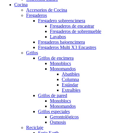
Cocina
Accesorios de Cocina
Fregaderos
Fregadero sobreencimera
Fregaderos de encastrar
Fregaderos de sobremueble
Lavabos
Fregaderos bajoencimera
Fregaderos Multi X3 Encastres
Grifos
Grifos de encimera
Monoblocs
Monomandos
Abatibles
Columna
Estándar
Extraíbles
Grifos de pared
Monoblocs
Monomandos
Grifos especiales
Gerontológicos
Osmosis
Reciclaje
Serie Earth