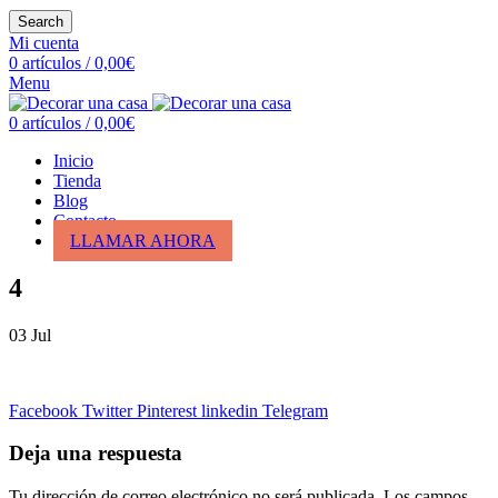
Search
Mi cuenta
0
artículos
/
0,00
€
Menu
0
artículos
/
0,00
€
Inicio
Tienda
Blog
Contacto
LLAMAR AHORA
4
03
Jul
Facebook
Twitter
Pinterest
linkedin
Telegram
Deja una respuesta
Tu dirección de correo electrónico no será publicada.
Los campos