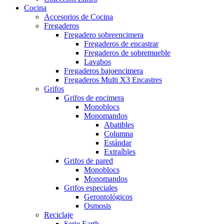
Cocina
Accesorios de Cocina
Fregaderos
Fregadero sobreencimera
Fregaderos de encastrar
Fregaderos de sobremueble
Lavabos
Fregaderos bajoencimera
Fregaderos Multi X3 Encastres
Grifos
Grifos de encimera
Monoblocs
Monomandos
Abatibles
Columna
Estándar
Extraíbles
Grifos de pared
Monoblocs
Monomandos
Grifos especiales
Gerontológicos
Osmosis
Reciclaje
Serie Earth