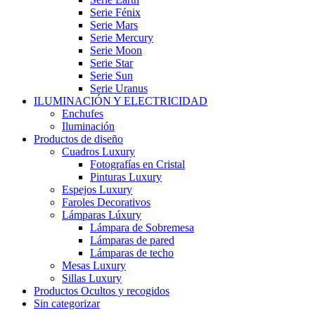
Serie Fénix
Serie Mars
Serie Mercury
Serie Moon
Serie Star
Serie Sun
Serie Uranus
ILUMINACIÓN Y ELECTRICIDAD
Enchufes
Iluminación
Productos de diseño
Cuadros Luxury
Fotografías en Cristal
Pinturas Luxury
Espejos Luxury
Faroles Decorativos
Lámparas Lúxury
Lámpara de Sobremesa
Lámparas de pared
Lámparas de techo
Mesas Luxury
Sillas Luxury
Productos Ocultos y recogidos
Sin categorizar