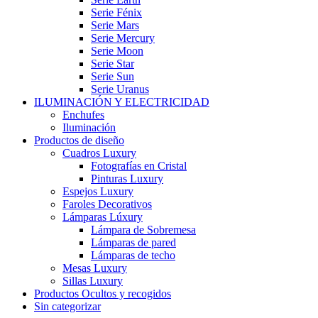
Serie Fénix
Serie Mars
Serie Mercury
Serie Moon
Serie Star
Serie Sun
Serie Uranus
ILUMINACIÓN Y ELECTRICIDAD
Enchufes
Iluminación
Productos de diseño
Cuadros Luxury
Fotografías en Cristal
Pinturas Luxury
Espejos Luxury
Faroles Decorativos
Lámparas Lúxury
Lámpara de Sobremesa
Lámparas de pared
Lámparas de techo
Mesas Luxury
Sillas Luxury
Productos Ocultos y recogidos
Sin categorizar