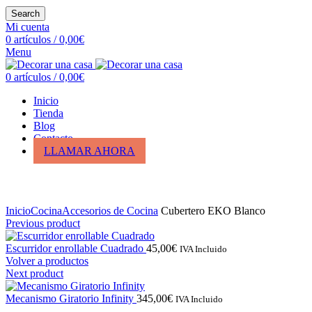
Search
Mi cuenta
0
artículos
/
0,00
€
Menu
0
artículos
/
0,00
€
Inicio
Tienda
Blog
Contacto
LLAMAR AHORA
Click para ampliar
Inicio
Cocina
Accesorios de Cocina
Cubertero EKO Blanco
Previous product
Escurridor enrollable Cuadrado
45,00
€
IVA Incluido
Volver a productos
Next product
Mecanismo Giratorio Infinity
345,00
€
IVA Incluido