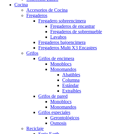
Cocina
Accesorios de Cocina
Fregaderos
Fregadero sobreencimera
Fregaderos de encastrar
Fregaderos de sobremueble
Lavabos
Fregaderos bajoencimera
Fregaderos Multi X3 Encastres
Grifos
Grifos de encimera
Monoblocs
Monomandos
Abatibles
Columna
Estándar
Extraíbles
Grifos de pared
Monoblocs
Monomandos
Grifos especiales
Gerontológicos
Osmosis
Reciclaje
Serie Earth