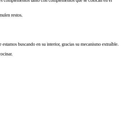
ores complementos tanto con complementos que se colocan en el
mulen restos.
 estamos buscando en su interior, gracias su mecanismo extraíble.
cocinar.