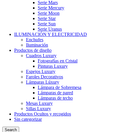
Serie Mars
Serie Mercury
Serie Moon
Serie Star
Serie Sun
Serie Uranus
ILUMINACIÓN Y ELECTRICIDAD
Enchufes
Iluminación
Productos de diseño
Cuadros Luxury
Fotografías en Cristal
Pinturas Luxury
Espejos Luxury
Faroles Decorativos
Lámparas Lúxury
Lámpara de Sobremesa
Lámparas de pared
Lámparas de techo
Mesas Luxury
Sillas Luxury
Productos Ocultos y recogidos
Sin categorizar
Search