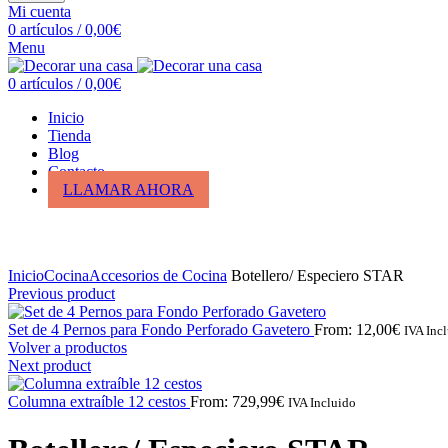
Mi cuenta
0
artículos
/
0,00
€
Menu
0
artículos
/
0,00
€
Inicio
Tienda
Blog
Contacto
LLAMAR AHORA
Click para ampliar
Inicio
Cocina
Accesorios de Cocina
Botellero/ Especiero STAR
Previous product
Set de 4 Pernos para Fondo Perforado Gavetero
From:
12,00
€
IVA Inc
Volver a productos
Next product
Columna extraíble 12 cestos
From:
729,99
€
IVA Incluido