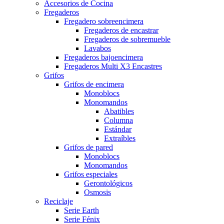
Accesorios de Cocina
Fregaderos
Fregadero sobreencimera
Fregaderos de encastrar
Fregaderos de sobremueble
Lavabos
Fregaderos bajoencimera
Fregaderos Multi X3 Encastres
Grifos
Grifos de encimera
Monoblocs
Monomandos
Abatibles
Columna
Estándar
Extraíbles
Grifos de pared
Monoblocs
Monomandos
Grifos especiales
Gerontológicos
Osmosis
Reciclaje
Serie Earth
Serie Fénix