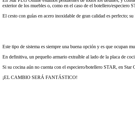
En Star PLG Online estamos pendientes de todos los detalles, y cons
exterior de los muebles o, como en el caso de el botellero/especiero ST
El cesto con guías en acero inoxidable de gran calidad es perfecto; su
Este tipo de sistema es siempre una buena opción y es que ocupan muy
En definitiva, un pequeño armario extraíble al lado de la placa de cocin
Si su cocina aún no cuenta con el especiero/botellero STAR, en Star
¡EL CAMBIO SERÁ FANTÁSTICO!