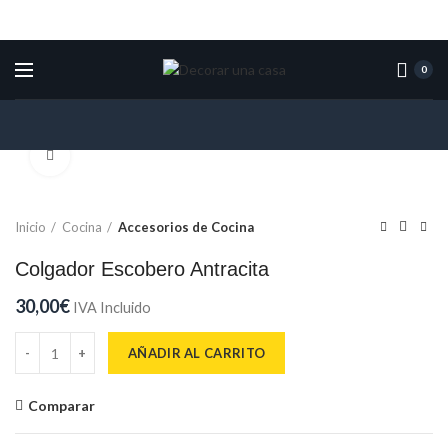
0
Click para ampliar
Inicio
Cocina
Accesorios de Cocina
Colgador Escobero Antracita
30,00
€
IVA Incluido
Colgador Escobero Antracita cantidad
AÑADIR AL CARRITO
Comparar