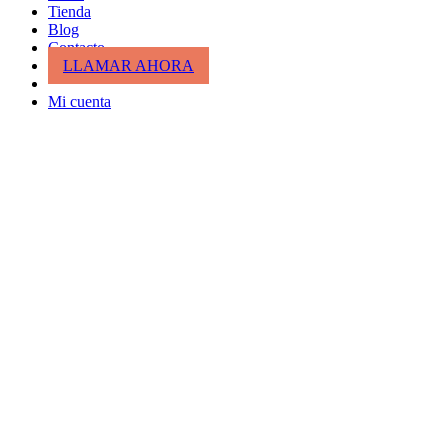
Tienda
Blog
Contacto
LLAMAR AHORA
Mi cuenta
Cesta de la compra
cerrar
Entrar
cerrar
Nombre de usuario o correo electrónico
*
Contraseña
*
Entrar
¿Has perdido tu clave?
Recordar
¿No tienes cuenta todavía?
Crea una cuenta