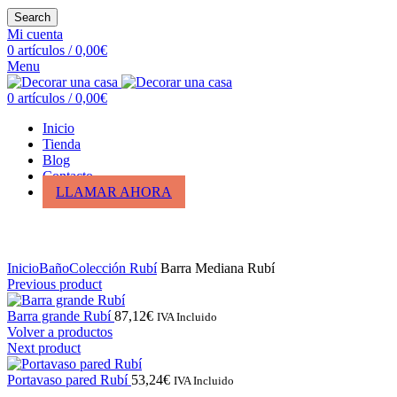
Search
Mi cuenta
0
artículos
/
0,00
€
Menu
0
artículos
/
0,00
€
Inicio
Tienda
Blog
Contacto
LLAMAR AHORA
Click para ampliar
Inicio
Baño
Colección Rubí
Barra Mediana Rubí
Previous product
Barra grande Rubí
87,12
€
IVA Incluido
Volver a productos
Next product
Portavaso pared Rubí
53,24
€
IVA Incluido