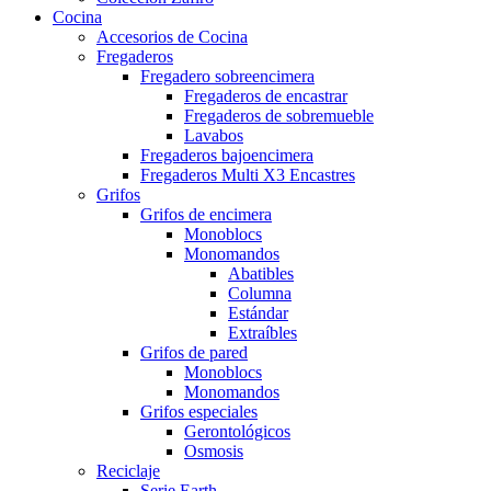
Cocina
Accesorios de Cocina
Fregaderos
Fregadero sobreencimera
Fregaderos de encastrar
Fregaderos de sobremueble
Lavabos
Fregaderos bajoencimera
Fregaderos Multi X3 Encastres
Grifos
Grifos de encimera
Monoblocs
Monomandos
Abatibles
Columna
Estándar
Extraíbles
Grifos de pared
Monoblocs
Monomandos
Grifos especiales
Gerontológicos
Osmosis
Reciclaje
Serie Earth