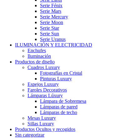
Serie Fénix
Serie Mars
Serie Mercury
Serie Moon
Serie Star
Serie Sun
Serie Uranus
ILUMINACIÓN Y ELECTRICIDAD
Enchufes
Iluminación
Productos de diseño
Cuadros Luxury
Fotografías en Cristal
Pinturas Luxury
Espejos Luxury
Faroles Decorativos
Lámparas Lúxury
Lámpara de Sobremesa
Lámparas de pared
Lámparas de techo
Mesas Luxury
Sillas Luxury
Productos Ocultos y recogidos
Sin categorizar