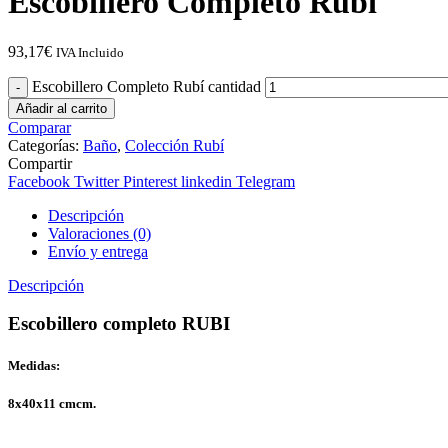
Escobillero Completo Rubí
93,17
€
IVA Incluido
Escobillero Completo Rubí cantidad
Añadir al carrito
Comparar
Categorías:
Baño
,
Colección Rubí
Compartir
Facebook
Twitter
Pinterest
linkedin
Telegram
Descripción
Valoraciones (0)
Envío y entrega
Descripción
Escobillero completo RUBI
Medidas:
8x40x11 cmcm.