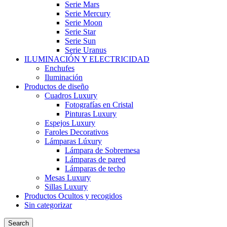
Serie Mars
Serie Mercury
Serie Moon
Serie Star
Serie Sun
Serie Uranus
ILUMINACIÓN Y ELECTRICIDAD
Enchufes
Iluminación
Productos de diseño
Cuadros Luxury
Fotografías en Cristal
Pinturas Luxury
Espejos Luxury
Faroles Decorativos
Lámparas Lúxury
Lámpara de Sobremesa
Lámparas de pared
Lámparas de techo
Mesas Luxury
Sillas Luxury
Productos Ocultos y recogidos
Sin categorizar
Search