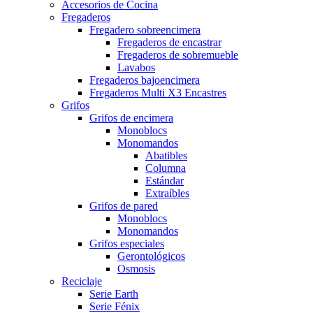
Accesorios de Cocina
Fregaderos
Fregadero sobreencimera
Fregaderos de encastrar
Fregaderos de sobremueble
Lavabos
Fregaderos bajoencimera
Fregaderos Multi X3 Encastres
Grifos
Grifos de encimera
Monoblocs
Monomandos
Abatibles
Columna
Estándar
Extraíbles
Grifos de pared
Monoblocs
Monomandos
Grifos especiales
Gerontológicos
Osmosis
Reciclaje
Serie Earth
Serie Fénix