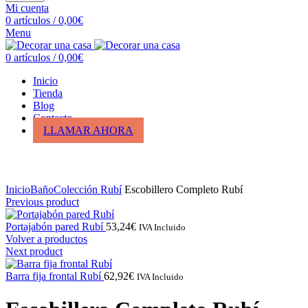
Mi cuenta
0
artículos
/
0,00
€
Menu
0
artículos
/
0,00
€
Inicio
Tienda
Blog
Contacto
LLAMAR AHORA
Click para ampliar
Inicio
Baño
Colección Rubí
Escobillero Completo Rubí
Previous product
Portajabón pared Rubí
53,24
€
IVA Incluido
Volver a productos
Next product
Barra fija frontal Rubí
62,92
€
IVA Incluido