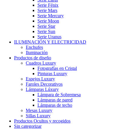
Serie Fénix
Serie Mars
Serie Mercury
Serie Moon
Serie Star
Serie Sun
Serie Uranus
ILUMINACIÓN Y ELECTRICIDAD
Enchufes
Iluminación
Productos de diseño
Cuadros Luxury
Fotografías en Cristal
Pinturas Luxury
Espejos Luxury
Faroles Decorativos
Lámparas Lúxury
Lámpara de Sobremesa
Lámparas de pared
Lámparas de techo
Mesas Luxury
Sillas Luxury
Productos Ocultos y recogidos
Sin categorizar