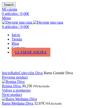
Search
Mi cuenta
0
artículos
/
0,00
€
Menu
0
artículos
/
0,00
€
Inicio
Tienda
Blog
Contacto
LLAMAR AHORA
Click para ampliar
Inicio
Baño
Colección Diva
Barra Grande Diva
Previous product
Repisa Diva
30,25
€
IVA Incluido
Volver a productos
Next product
Barra Mediana Diva
32,67
€
IVA Incluido