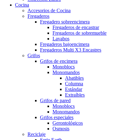
Cocina
Accesorios de Cocina
Fregaderos
Fregadero sobreencimera
Fregaderos de encastrar
Fregaderos de sobremueble
Lavabos
Fregaderos bajoencimera
Fregaderos Multi X3 Encastres
Grifos
Grifos de encimera
Monoblocs
Monomandos
Abatibles
Columna
Estándar
Extraíbles
Grifos de pared
Monoblocs
Monomandos
Grifos especiales
Gerontológicos
Osmosis
Reciclaje
Serie Earth