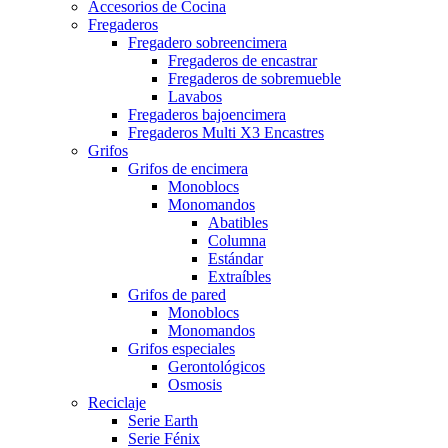
Accesorios de Cocina
Fregaderos
Fregadero sobreencimera
Fregaderos de encastrar
Fregaderos de sobremueble
Lavabos
Fregaderos bajoencimera
Fregaderos Multi X3 Encastres
Grifos
Grifos de encimera
Monoblocs
Monomandos
Abatibles
Columna
Estándar
Extraíbles
Grifos de pared
Monoblocs
Monomandos
Grifos especiales
Gerontológicos
Osmosis
Reciclaje
Serie Earth
Serie Fénix