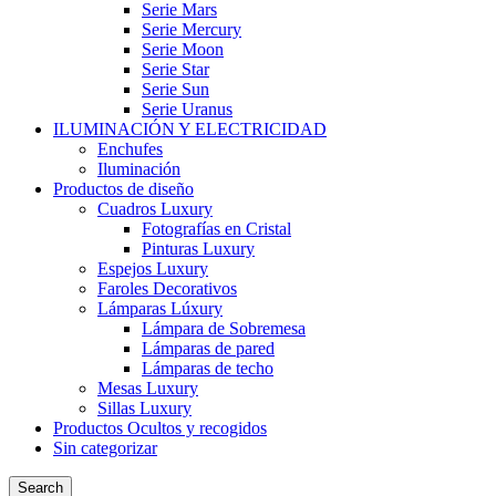
Serie Mars
Serie Mercury
Serie Moon
Serie Star
Serie Sun
Serie Uranus
ILUMINACIÓN Y ELECTRICIDAD
Enchufes
Iluminación
Productos de diseño
Cuadros Luxury
Fotografías en Cristal
Pinturas Luxury
Espejos Luxury
Faroles Decorativos
Lámparas Lúxury
Lámpara de Sobremesa
Lámparas de pared
Lámparas de techo
Mesas Luxury
Sillas Luxury
Productos Ocultos y recogidos
Sin categorizar
Search