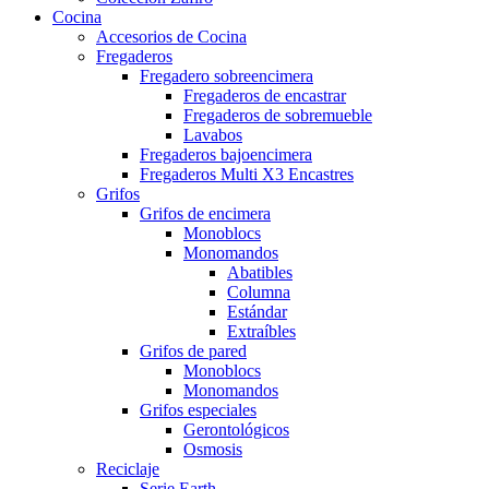
Cocina
Accesorios de Cocina
Fregaderos
Fregadero sobreencimera
Fregaderos de encastrar
Fregaderos de sobremueble
Lavabos
Fregaderos bajoencimera
Fregaderos Multi X3 Encastres
Grifos
Grifos de encimera
Monoblocs
Monomandos
Abatibles
Columna
Estándar
Extraíbles
Grifos de pared
Monoblocs
Monomandos
Grifos especiales
Gerontológicos
Osmosis
Reciclaje
Serie Earth