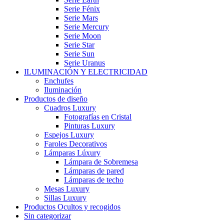
Serie Fénix
Serie Mars
Serie Mercury
Serie Moon
Serie Star
Serie Sun
Serie Uranus
ILUMINACIÓN Y ELECTRICIDAD
Enchufes
Iluminación
Productos de diseño
Cuadros Luxury
Fotografías en Cristal
Pinturas Luxury
Espejos Luxury
Faroles Decorativos
Lámparas Lúxury
Lámpara de Sobremesa
Lámparas de pared
Lámparas de techo
Mesas Luxury
Sillas Luxury
Productos Ocultos y recogidos
Sin categorizar