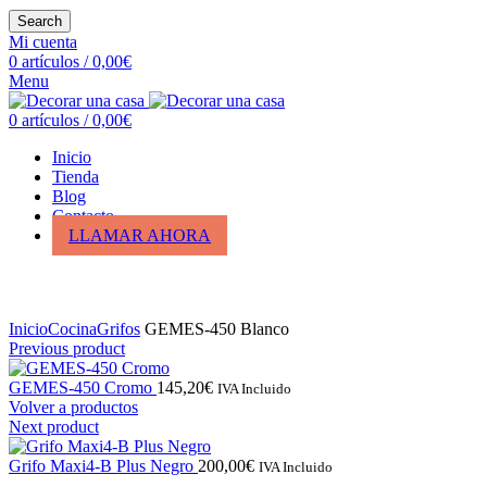
Search
Mi cuenta
0
artículos
/
0,00
€
Menu
0
artículos
/
0,00
€
Inicio
Tienda
Blog
Contacto
LLAMAR AHORA
Click para ampliar
Inicio
Cocina
Grifos
GEMES-450 Blanco
Previous product
GEMES-450 Cromo
145,20
€
IVA Incluido
Volver a productos
Next product
Grifo Maxi4-B Plus Negro
200,00
€
IVA Incluido