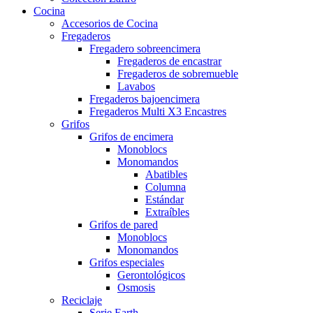
Cocina
Accesorios de Cocina
Fregaderos
Fregadero sobreencimera
Fregaderos de encastrar
Fregaderos de sobremueble
Lavabos
Fregaderos bajoencimera
Fregaderos Multi X3 Encastres
Grifos
Grifos de encimera
Monoblocs
Monomandos
Abatibles
Columna
Estándar
Extraíbles
Grifos de pared
Monoblocs
Monomandos
Grifos especiales
Gerontológicos
Osmosis
Reciclaje
Serie Earth