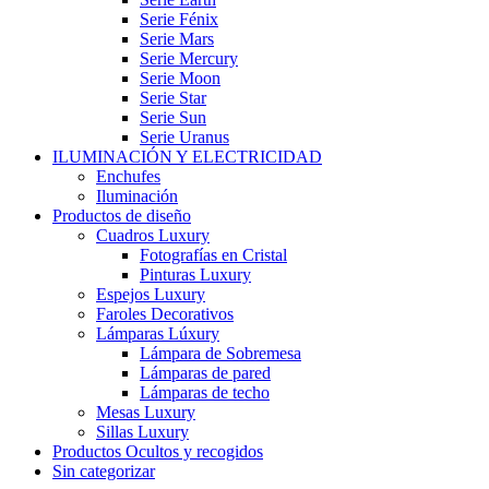
Serie Fénix
Serie Mars
Serie Mercury
Serie Moon
Serie Star
Serie Sun
Serie Uranus
ILUMINACIÓN Y ELECTRICIDAD
Enchufes
Iluminación
Productos de diseño
Cuadros Luxury
Fotografías en Cristal
Pinturas Luxury
Espejos Luxury
Faroles Decorativos
Lámparas Lúxury
Lámpara de Sobremesa
Lámparas de pared
Lámparas de techo
Mesas Luxury
Sillas Luxury
Productos Ocultos y recogidos
Sin categorizar