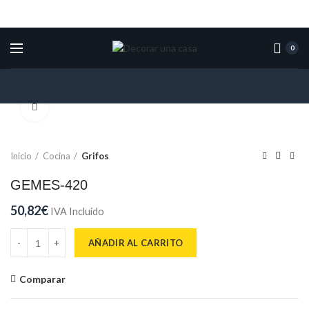
0
Click para ampliar
Inicio
Cocina
Grifos
GEMES-420
50,82
€
IVA Incluido
GEMES-420 cantidad
AÑADIR AL CARRITO
Comparar