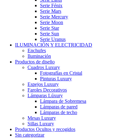
Serie Fénix
Serie Mars
Serie Mercury
Serie Moon
Serie Star
Serie Sun
Serie Uranus
ILUMINACIÓN Y ELECTRICIDAD
Enchufes
Iluminación
Productos de diseño
Cuadros Luxury
Fotografías en Cristal
Pinturas Luxury
Espejos Luxury
Faroles Decorativos
Lámparas Lúxury
Lámpara de Sobremesa
Lámparas de pared
Lámparas de techo
Mesas Luxury
Sillas Luxury
Productos Ocultos y recogidos
Sin categorizar