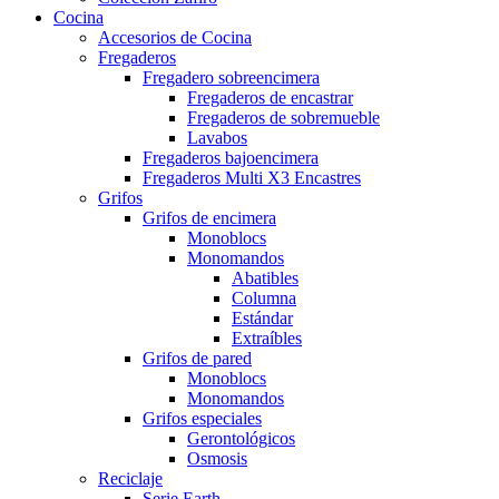
Cocina
Accesorios de Cocina
Fregaderos
Fregadero sobreencimera
Fregaderos de encastrar
Fregaderos de sobremueble
Lavabos
Fregaderos bajoencimera
Fregaderos Multi X3 Encastres
Grifos
Grifos de encimera
Monoblocs
Monomandos
Abatibles
Columna
Estándar
Extraíbles
Grifos de pared
Monoblocs
Monomandos
Grifos especiales
Gerontológicos
Osmosis
Reciclaje
Serie Earth