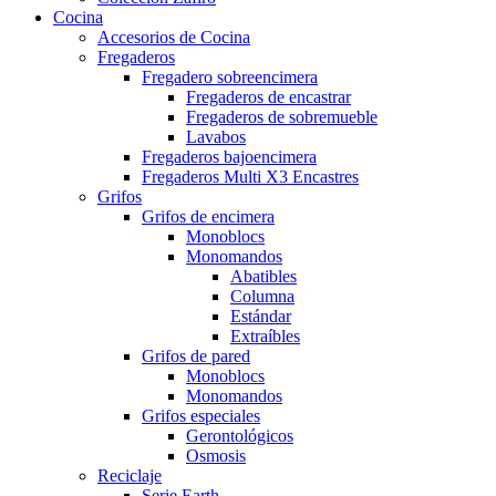
Cocina
Accesorios de Cocina
Fregaderos
Fregadero sobreencimera
Fregaderos de encastrar
Fregaderos de sobremueble
Lavabos
Fregaderos bajoencimera
Fregaderos Multi X3 Encastres
Grifos
Grifos de encimera
Monoblocs
Monomandos
Abatibles
Columna
Estándar
Extraíbles
Grifos de pared
Monoblocs
Monomandos
Grifos especiales
Gerontológicos
Osmosis
Reciclaje
Serie Earth