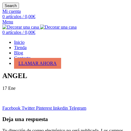
Search
Mi cuenta
0
artículos
/
0,00
€
Menu
0
artículos
/
0,00
€
Inicio
Tienda
Blog
Contacto
LLAMAR AHORA
ANGEL
17
Ene
Facebook
Twitter
Pinterest
linkedin
Telegram
Deja una respuesta
Tu dirección de correo electrónico no será publicada.
Los campos