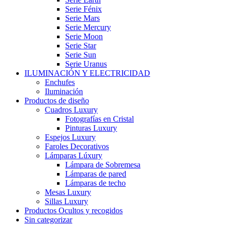
Serie Fénix
Serie Mars
Serie Mercury
Serie Moon
Serie Star
Serie Sun
Serie Uranus
ILUMINACIÓN Y ELECTRICIDAD
Enchufes
Iluminación
Productos de diseño
Cuadros Luxury
Fotografías en Cristal
Pinturas Luxury
Espejos Luxury
Faroles Decorativos
Lámparas Lúxury
Lámpara de Sobremesa
Lámparas de pared
Lámparas de techo
Mesas Luxury
Sillas Luxury
Productos Ocultos y recogidos
Sin categorizar