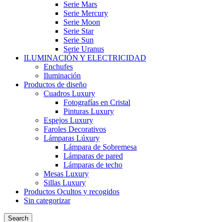
Serie Mars
Serie Mercury
Serie Moon
Serie Star
Serie Sun
Serie Uranus
ILUMINACIÓN Y ELECTRICIDAD
Enchufes
Iluminación
Productos de diseño
Cuadros Luxury
Fotografías en Cristal
Pinturas Luxury
Espejos Luxury
Faroles Decorativos
Lámparas Lúxury
Lámpara de Sobremesa
Lámparas de pared
Lámparas de techo
Mesas Luxury
Sillas Luxury
Productos Ocultos y recogidos
Sin categorizar
Search