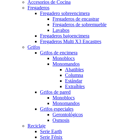
Accesorios de Cocina
Fregaderos
Fregadero sobreencimera
Fregaderos de encastrar
Fregaderos de sobremueble
Lavabos
Fregaderos bajoencimera
Fregaderos Multi X3 Encastres
Grifos
Grifos de encimera
Monoblocs
Monomandos
Abatibles
Columna
Estándar
Extraíbles
Grifos de pared
Monoblocs
Monomandos
Grifos especiales
Gerontológicos
Osmosis
Reciclaje
Serie Earth
Serie Fénix