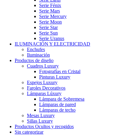
Serie Fénix
Serie Mars
Serie Mercury
Serie Moon
Serie Star
Serie Sun
Serie Uranus
ILUMINACIÓN Y ELECTRICIDAD
Enchufes
Iluminación
Productos de diseño
Cuadros Luxury
Fotografías en Cristal
Pinturas Luxury
Espejos Luxury
Faroles Decorativos
Lámparas Lúxury
Lámpara de Sobremesa
Lámparas de pared
Lámparas de techo
Mesas Luxury
Sillas Luxury
Productos Ocultos y recogidos
Sin categorizar