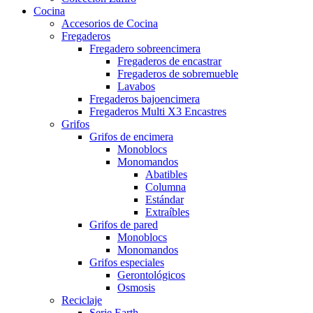
Cocina
Accesorios de Cocina
Fregaderos
Fregadero sobreencimera
Fregaderos de encastrar
Fregaderos de sobremueble
Lavabos
Fregaderos bajoencimera
Fregaderos Multi X3 Encastres
Grifos
Grifos de encimera
Monoblocs
Monomandos
Abatibles
Columna
Estándar
Extraíbles
Grifos de pared
Monoblocs
Monomandos
Grifos especiales
Gerontológicos
Osmosis
Reciclaje
Serie Earth