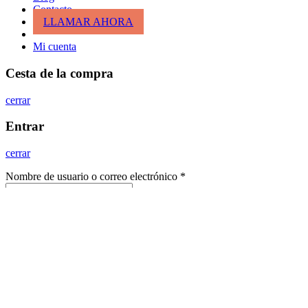
Contacto
LLAMAR AHORA
Mi cuenta
Cesta de la compra
cerrar
Entrar
cerrar
Nombre de usuario o correo electrónico
*
Contraseña
*
Entrar
¿Has perdido tu clave?
Recordar
¿No tienes cuenta todavía?
Crea una cuenta
Sidebar
Scroll To Top