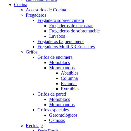
Cocina
Accesorios de Cocina
Fregaderos
Fregadero sobreencimera
Fregaderos de encastrar
Fregaderos de sobremueble
Lavabos
Fregaderos bajoencimera
Fregaderos Multi X3 Encastres
Grifos
Grifos de encimera
Monoblocs
Monomandos
Abatibles
Columna
Estándar
Extraíbles
Grifos de pared
Monoblocs
Monomandos
Grifos especiales
Gerontológicos
Osmosis
Reciclaje
Serie Earth