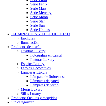
Serie Fénix
Serie Mars
Serie Mercury
Serie Moon
Serie Star
Serie Sun
Serie Uranus
ILUMINACIÓN Y ELECTRICIDAD
Enchufes
Iluminación
Productos de diseño
Cuadros Luxury
Fotografías en Cristal
Pinturas Luxury
Espejos Luxury
Faroles Decorativos
Lámparas Lúxury
Lámpara de Sobremesa
Lámparas de pared
Lámparas de techo
Mesas Luxury
Sillas Luxury
Productos Ocultos y recogidos
Sin categorizar