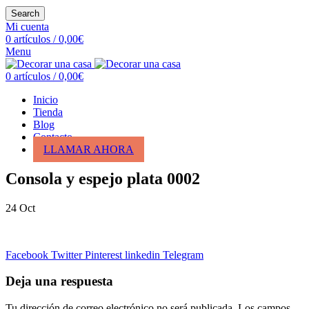
Search
Mi cuenta
0
artículos
/
0,00
€
Menu
0
artículos
/
0,00
€
Inicio
Tienda
Blog
Contacto
LLAMAR AHORA
Consola y espejo plata 0002
24
Oct
Facebook
Twitter
Pinterest
linkedin
Telegram
Deja una respuesta
Tu dirección de correo electrónico no será publicada.
Los campos