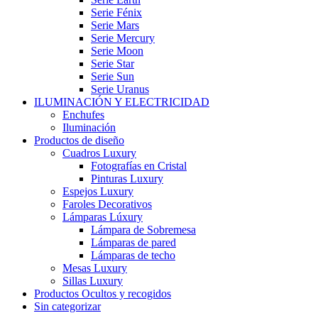
Serie Fénix
Serie Mars
Serie Mercury
Serie Moon
Serie Star
Serie Sun
Serie Uranus
ILUMINACIÓN Y ELECTRICIDAD
Enchufes
Iluminación
Productos de diseño
Cuadros Luxury
Fotografías en Cristal
Pinturas Luxury
Espejos Luxury
Faroles Decorativos
Lámparas Lúxury
Lámpara de Sobremesa
Lámparas de pared
Lámparas de techo
Mesas Luxury
Sillas Luxury
Productos Ocultos y recogidos
Sin categorizar