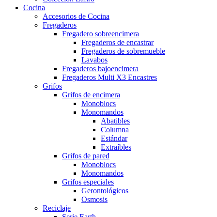
Cocina
Accesorios de Cocina
Fregaderos
Fregadero sobreencimera
Fregaderos de encastrar
Fregaderos de sobremueble
Lavabos
Fregaderos bajoencimera
Fregaderos Multi X3 Encastres
Grifos
Grifos de encimera
Monoblocs
Monomandos
Abatibles
Columna
Estándar
Extraíbles
Grifos de pared
Monoblocs
Monomandos
Grifos especiales
Gerontológicos
Osmosis
Reciclaje
Serie Earth