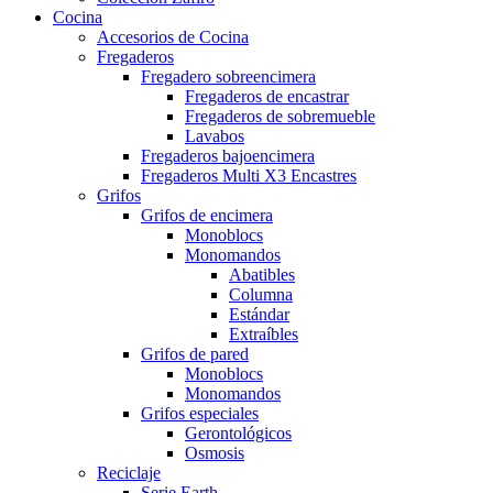
Cocina
Accesorios de Cocina
Fregaderos
Fregadero sobreencimera
Fregaderos de encastrar
Fregaderos de sobremueble
Lavabos
Fregaderos bajoencimera
Fregaderos Multi X3 Encastres
Grifos
Grifos de encimera
Monoblocs
Monomandos
Abatibles
Columna
Estándar
Extraíbles
Grifos de pared
Monoblocs
Monomandos
Grifos especiales
Gerontológicos
Osmosis
Reciclaje
Serie Earth