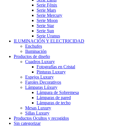
Serie Fénix
Serie Mars
Serie Mercury
Serie Moon
Serie Star
Serie Sun
Serie Uranus
ILUMINACIÓN Y ELECTRICIDAD
Enchufes
Iluminación
Productos de diseño
Cuadros Luxury
Fotografías en Cristal
Pinturas Luxury
Espejos Luxury
Faroles Decorativos
Lámparas Lúxury
Lámpara de Sobremesa
Lámparas de pared
Lámparas de techo
Mesas Luxury
Sillas Luxury
Productos Ocultos y recogidos
Sin categorizar