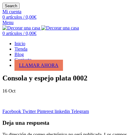
Search
Mi cuenta
0
artículos
/
0,00
€
Menu
0
artículos
/
0,00
€
Inicio
Tienda
Blog
Contacto
LLAMAR AHORA
Consola y espejo plata 0002
16
Oct
Facebook
Twitter
Pinterest
linkedin
Telegram
Deja una respuesta
Tu dirección de correo electrónico no será publicada.
Los campos