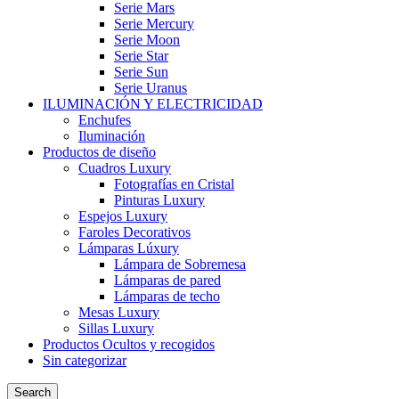
Serie Mars
Serie Mercury
Serie Moon
Serie Star
Serie Sun
Serie Uranus
ILUMINACIÓN Y ELECTRICIDAD
Enchufes
Iluminación
Productos de diseño
Cuadros Luxury
Fotografías en Cristal
Pinturas Luxury
Espejos Luxury
Faroles Decorativos
Lámparas Lúxury
Lámpara de Sobremesa
Lámparas de pared
Lámparas de techo
Mesas Luxury
Sillas Luxury
Productos Ocultos y recogidos
Sin categorizar
Search