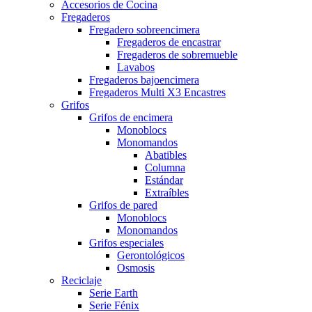
Accesorios de Cocina
Fregaderos
Fregadero sobreencimera
Fregaderos de encastrar
Fregaderos de sobremueble
Lavabos
Fregaderos bajoencimera
Fregaderos Multi X3 Encastres
Grifos
Grifos de encimera
Monoblocs
Monomandos
Abatibles
Columna
Estándar
Extraíbles
Grifos de pared
Monoblocs
Monomandos
Grifos especiales
Gerontológicos
Osmosis
Reciclaje
Serie Earth
Serie Fénix