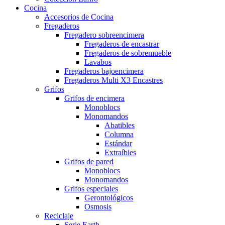
Cocina
Accesorios de Cocina
Fregaderos
Fregadero sobreencimera
Fregaderos de encastrar
Fregaderos de sobremueble
Lavabos
Fregaderos bajoencimera
Fregaderos Multi X3 Encastres
Grifos
Grifos de encimera
Monoblocs
Monomandos
Abatibles
Columna
Estándar
Extraíbles
Grifos de pared
Monoblocs
Monomandos
Grifos especiales
Gerontológicos
Osmosis
Reciclaje
Serie Earth