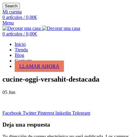
Search
Mi cuenta
0
artículos
/
0,00
€
Menu
0
artículos
/
0,00
€
Inicio
Tienda
Blog
Contacto
LLAMAR AHORA
cucine-oggi-versahit-destacada
05
Jun
Facebook
Twitter
Pinterest
linkedin
Telegram
Deja una respuesta
Tu dirección de correo electrónico no será publicada.
Los campos