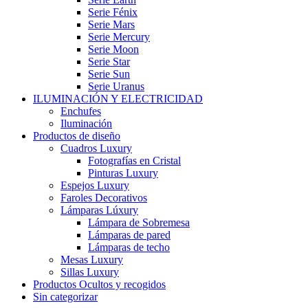
Serie Fénix
Serie Mars
Serie Mercury
Serie Moon
Serie Star
Serie Sun
Serie Uranus
ILUMINACIÓN Y ELECTRICIDAD
Enchufes
Iluminación
Productos de diseño
Cuadros Luxury
Fotografías en Cristal
Pinturas Luxury
Espejos Luxury
Faroles Decorativos
Lámparas Lúxury
Lámpara de Sobremesa
Lámparas de pared
Lámparas de techo
Mesas Luxury
Sillas Luxury
Productos Ocultos y recogidos
Sin categorizar