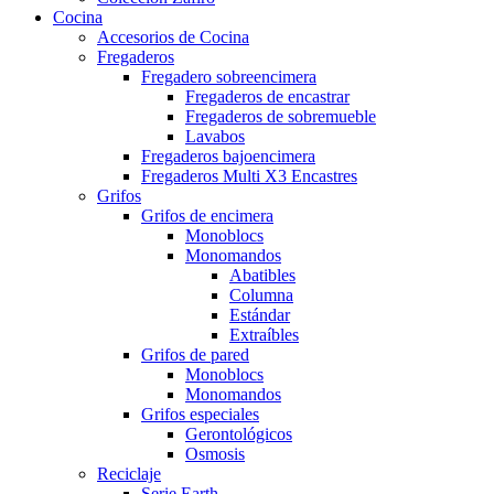
Cocina
Accesorios de Cocina
Fregaderos
Fregadero sobreencimera
Fregaderos de encastrar
Fregaderos de sobremueble
Lavabos
Fregaderos bajoencimera
Fregaderos Multi X3 Encastres
Grifos
Grifos de encimera
Monoblocs
Monomandos
Abatibles
Columna
Estándar
Extraíbles
Grifos de pared
Monoblocs
Monomandos
Grifos especiales
Gerontológicos
Osmosis
Reciclaje
Serie Earth