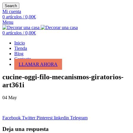
Search
Mi cuenta
0
artículos
/
0,00
€
Menu
0
artículos
/
0,00
€
Inicio
Tienda
Blog
Contacto
LLAMAR AHORA
cucine-oggi-filo-mecanismos-giratorios-
art361i
04
May
Facebook
Twitter
Pinterest
linkedin
Telegram
Deja una respuesta