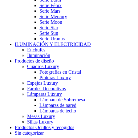
Serie Fénix
Serie Mars
Serie Mercury
Serie Moon
Serie Star
Serie Sun
Serie Uranus
ILUMINACIÓN Y ELECTRICIDAD
Enchufes
Iluminación
Productos de diseño
Cuadros Luxury
Fotografías en Cristal
Pinturas Luxury
Espejos Luxury
Faroles Decorativos
Lámparas Lúxury
Lámpara de Sobremesa
Lámparas de pared
Lámparas de techo
Mesas Luxury
Sillas Luxury
Productos Ocultos y recogidos
Sin categorizar