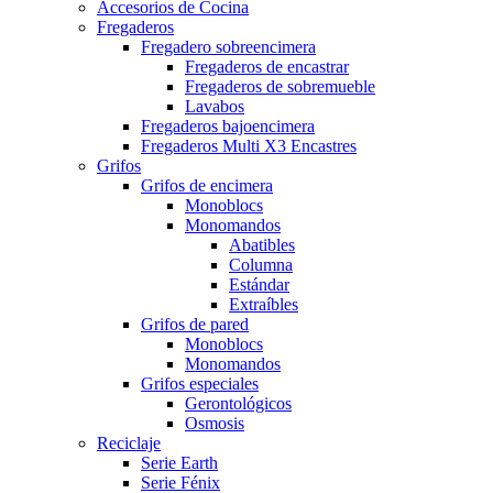
Accesorios de Cocina
Fregaderos
Fregadero sobreencimera
Fregaderos de encastrar
Fregaderos de sobremueble
Lavabos
Fregaderos bajoencimera
Fregaderos Multi X3 Encastres
Grifos
Grifos de encimera
Monoblocs
Monomandos
Abatibles
Columna
Estándar
Extraíbles
Grifos de pared
Monoblocs
Monomandos
Grifos especiales
Gerontológicos
Osmosis
Reciclaje
Serie Earth
Serie Fénix