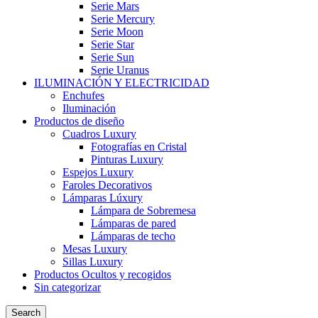
Serie Mars
Serie Mercury
Serie Moon
Serie Star
Serie Sun
Serie Uranus
ILUMINACIÓN Y ELECTRICIDAD
Enchufes
Iluminación
Productos de diseño
Cuadros Luxury
Fotografías en Cristal
Pinturas Luxury
Espejos Luxury
Faroles Decorativos
Lámparas Lúxury
Lámpara de Sobremesa
Lámparas de pared
Lámparas de techo
Mesas Luxury
Sillas Luxury
Productos Ocultos y recogidos
Sin categorizar
Search