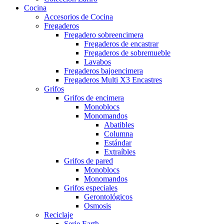
Cocina
Accesorios de Cocina
Fregaderos
Fregadero sobreencimera
Fregaderos de encastrar
Fregaderos de sobremueble
Lavabos
Fregaderos bajoencimera
Fregaderos Multi X3 Encastres
Grifos
Grifos de encimera
Monoblocs
Monomandos
Abatibles
Columna
Estándar
Extraíbles
Grifos de pared
Monoblocs
Monomandos
Grifos especiales
Gerontológicos
Osmosis
Reciclaje
Serie Earth