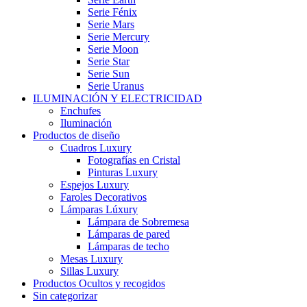
Serie Fénix
Serie Mars
Serie Mercury
Serie Moon
Serie Star
Serie Sun
Serie Uranus
ILUMINACIÓN Y ELECTRICIDAD
Enchufes
Iluminación
Productos de diseño
Cuadros Luxury
Fotografías en Cristal
Pinturas Luxury
Espejos Luxury
Faroles Decorativos
Lámparas Lúxury
Lámpara de Sobremesa
Lámparas de pared
Lámparas de techo
Mesas Luxury
Sillas Luxury
Productos Ocultos y recogidos
Sin categorizar