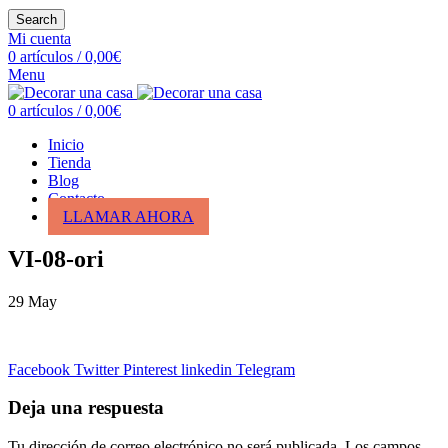
Search
Mi cuenta
0
artículos
/
0,00
€
Menu
0
artículos
/
0,00
€
Inicio
Tienda
Blog
Contacto
LLAMAR AHORA
VI-08-ori
29
May
Facebook
Twitter
Pinterest
linkedin
Telegram
Deja una respuesta
Tu dirección de correo electrónico no será publicada.
Los campos