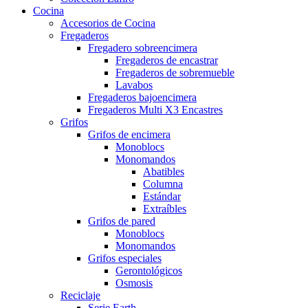
Cocina
Accesorios de Cocina
Fregaderos
Fregadero sobreencimera
Fregaderos de encastrar
Fregaderos de sobremueble
Lavabos
Fregaderos bajoencimera
Fregaderos Multi X3 Encastres
Grifos
Grifos de encimera
Monoblocs
Monomandos
Abatibles
Columna
Estándar
Extraíbles
Grifos de pared
Monoblocs
Monomandos
Grifos especiales
Gerontológicos
Osmosis
Reciclaje
Serie Earth