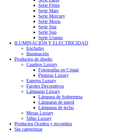
Serie Fénix
Serie Mars
Serie Mercury
Serie Moon
Serie Star
Serie Sun
Serie Uranus
ILUMINACIÓN Y ELECTRICIDAD
Enchufes
Iluminación
Productos de diseño
Cuadros Luxury
Fotografías en Cristal
Pinturas Luxury
Espejos Luxury
Faroles Decorativos
Lámparas Lúxury
Lámpara de Sobremesa
Lámparas de pared
Lámparas de techo
Mesas Luxury
Sillas Luxury
Productos Ocultos y recogidos
Sin categorizar