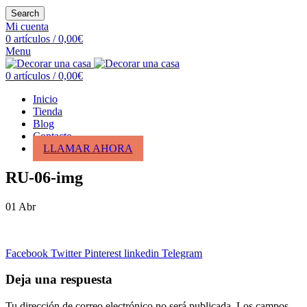
Search
Mi cuenta
0
artículos
/
0,00
€
Menu
0
artículos
/
0,00
€
Inicio
Tienda
Blog
Contacto
LLAMAR AHORA
RU-06-img
01
Abr
Facebook
Twitter
Pinterest
linkedin
Telegram
Deja una respuesta
Tu dirección de correo electrónico no será publicada.
Los campos