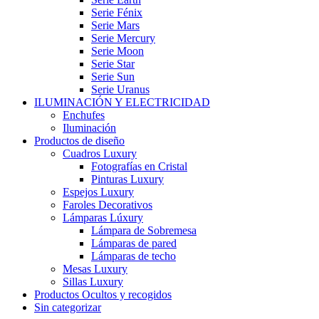
Serie Fénix
Serie Mars
Serie Mercury
Serie Moon
Serie Star
Serie Sun
Serie Uranus
ILUMINACIÓN Y ELECTRICIDAD
Enchufes
Iluminación
Productos de diseño
Cuadros Luxury
Fotografías en Cristal
Pinturas Luxury
Espejos Luxury
Faroles Decorativos
Lámparas Lúxury
Lámpara de Sobremesa
Lámparas de pared
Lámparas de techo
Mesas Luxury
Sillas Luxury
Productos Ocultos y recogidos
Sin categorizar