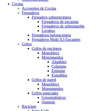
Cocina
Accesorios de Cocina
Fregaderos
Fregadero sobreencimera
Fregaderos de encastrar
Fregaderos de sobremueble
Lavabos
Fregaderos bajoencimera
Fregaderos Multi X3 Encastres
Grifos
Grifos de encimera
Monoblocs
Monomandos
Abatibles
Columna
Estándar
Extraíbles
Grifos de pared
Monoblocs
Monomandos
Grifos especiales
Gerontológicos
Osmosis
Reciclaje
Serie Earth