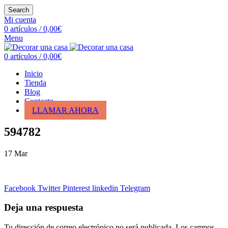
Search
Mi cuenta
0
artículos
/
0,00
€
Menu
0
artículos
/
0,00
€
Inicio
Tienda
Blog
Contacto
LLAMAR AHORA
594782
17
Mar
Facebook
Twitter
Pinterest
linkedin
Telegram
Deja una respuesta
Tu dirección de correo electrónico no será publicada.
Los campos