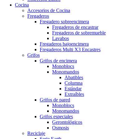
Cocina
Accesorios de Cocina
Fregaderos
Fregadero sobreencimera
Fregaderos de encastrar
Fregaderos de sobremueble
Lavabos
Fregaderos bajoencimera
Fregaderos Multi X3 Encastres
Grifos
Grifos de encimera
Monoblocs
Monomandos
Abatibles
Columna
Estándar
Extraíbles
Grifos de pared
Monoblocs
Monomandos
Grifos especiales
Gerontológicos
Osmosis
Reciclaje
Serie Earth