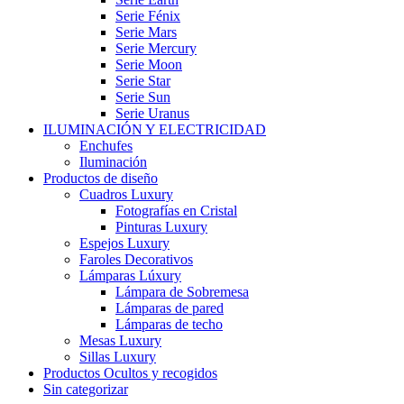
Serie Fénix
Serie Mars
Serie Mercury
Serie Moon
Serie Star
Serie Sun
Serie Uranus
ILUMINACIÓN Y ELECTRICIDAD
Enchufes
Iluminación
Productos de diseño
Cuadros Luxury
Fotografías en Cristal
Pinturas Luxury
Espejos Luxury
Faroles Decorativos
Lámparas Lúxury
Lámpara de Sobremesa
Lámparas de pared
Lámparas de techo
Mesas Luxury
Sillas Luxury
Productos Ocultos y recogidos
Sin categorizar