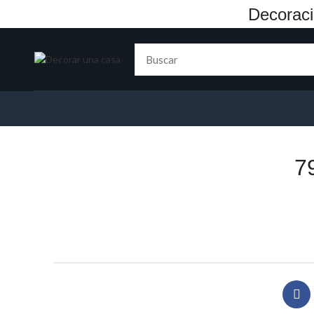
Decoraci
7