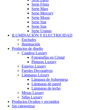
Serie Fénix
Serie Mars
Serie Mercury
Serie Moon
Serie Star
Serie Sun
Serie Uranus
ILUMINACIÓN Y ELECTRICIDAD
Enchufes
Iluminación
Productos de diseño
Cuadros Luxury
Fotografías en Cristal
Pinturas Luxury
Espejos Luxury
Faroles Decorativos
Lámparas Lúxury
Lámpara de Sobremesa
Lámparas de pared
Lámparas de techo
Mesas Luxury
Sillas Luxury
Productos Ocultos y recogidos
Sin categorizar