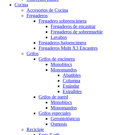
Cocina
Accesorios de Cocina
Fregaderos
Fregadero sobreencimera
Fregaderos de encastrar
Fregaderos de sobremueble
Lavabos
Fregaderos bajoencimera
Fregaderos Multi X3 Encastres
Grifos
Grifos de encimera
Monoblocs
Monomandos
Abatibles
Columna
Estándar
Extraíbles
Grifos de pared
Monoblocs
Monomandos
Grifos especiales
Gerontológicos
Osmosis
Reciclaje
Serie Earth