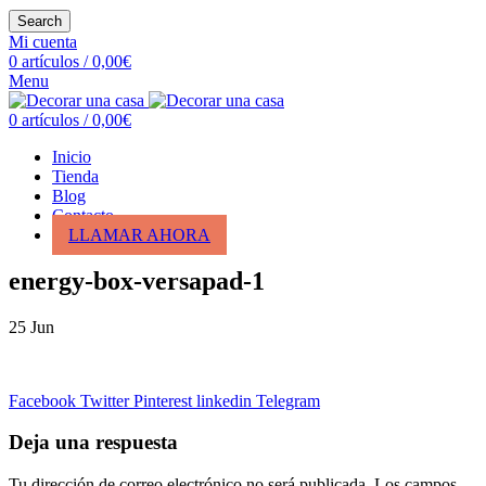
Search
Mi cuenta
0
artículos
/
0,00
€
Menu
0
artículos
/
0,00
€
Inicio
Tienda
Blog
Contacto
LLAMAR AHORA
energy-box-versapad-1
25
Jun
Facebook
Twitter
Pinterest
linkedin
Telegram
Deja una respuesta
Tu dirección de correo electrónico no será publicada.
Los campos