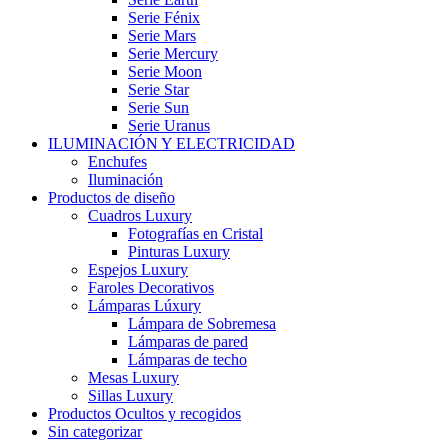
Serie Fénix
Serie Mars
Serie Mercury
Serie Moon
Serie Star
Serie Sun
Serie Uranus
ILUMINACIÓN Y ELECTRICIDAD
Enchufes
Iluminación
Productos de diseño
Cuadros Luxury
Fotografías en Cristal
Pinturas Luxury
Espejos Luxury
Faroles Decorativos
Lámparas Lúxury
Lámpara de Sobremesa
Lámparas de pared
Lámparas de techo
Mesas Luxury
Sillas Luxury
Productos Ocultos y recogidos
Sin categorizar