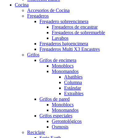
Cocina
Accesorios de Cocina
Fregaderos
Fregadero sobreencimera
Fregaderos de encastrar
Fregaderos de sobremueble
Lavabos
Fregaderos bajoencimera
Fregaderos Multi X3 Encastres
Grifos
Grifos de encimera
Monoblocs
Monomandos
Abatibles
Columna
Estándar
Extraíbles
Grifos de pared
Monoblocs
Monomandos
Grifos especiales
Gerontológicos
Osmosis
Reciclaje
Serie Earth