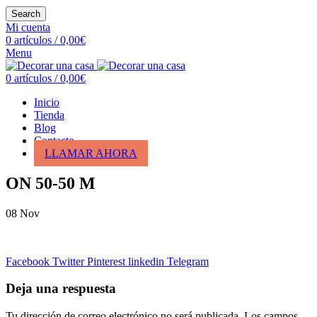
Search
Mi cuenta
0
artículos
/
0,00
€
Menu
0
artículos
/
0,00
€
Inicio
Tienda
Blog
Contacto
LLAMAR AHORA
ON 50-50 M
08
Nov
Facebook
Twitter
Pinterest
linkedin
Telegram
Deja una respuesta
Tu dirección de correo electrónico no será publicada.
Los campos