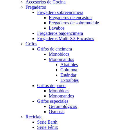
Accesorios de Cocina
Fregaderos
Fregadero sobreencimera
Fregaderos de encastrar
Fregaderos de sobremueble
Lavabos
Fregaderos bajoencimera
Fregaderos Multi X3 Encastres
Grifos
Grifos de encimera
Monoblocs
Monomandos
Abatibles
Columna
Estándar
Extraíbles
Grifos de pared
Monoblocs
Monomandos
Grifos especiales
Gerontológicos
Osmosis
Reciclaje
Serie Earth
Serie Fénix