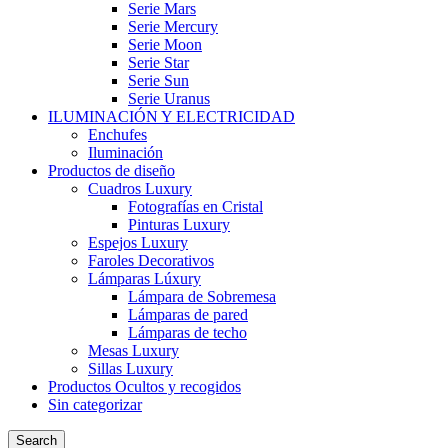
Serie Mars
Serie Mercury
Serie Moon
Serie Star
Serie Sun
Serie Uranus
ILUMINACIÓN Y ELECTRICIDAD
Enchufes
Iluminación
Productos de diseño
Cuadros Luxury
Fotografías en Cristal
Pinturas Luxury
Espejos Luxury
Faroles Decorativos
Lámparas Lúxury
Lámpara de Sobremesa
Lámparas de pared
Lámparas de techo
Mesas Luxury
Sillas Luxury
Productos Ocultos y recogidos
Sin categorizar
Search