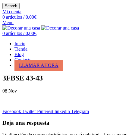
Search
Mi cuenta
0
artículos
/
0,00
€
Menu
0
artículos
/
0,00
€
Inicio
Tienda
Blog
Contacto
LLAMAR AHORA
3FBSE 43-43
08
Nov
Facebook
Twitter
Pinterest
linkedin
Telegram
Deja una respuesta
Tu dirección de correo electrónico no será publicada.
Los campos