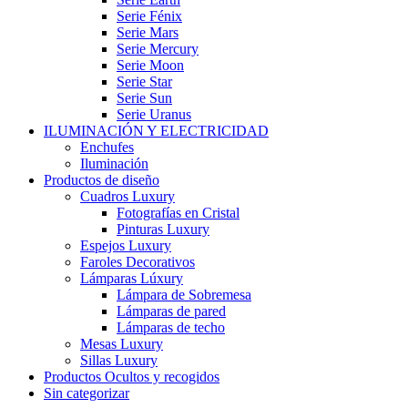
Serie Fénix
Serie Mars
Serie Mercury
Serie Moon
Serie Star
Serie Sun
Serie Uranus
ILUMINACIÓN Y ELECTRICIDAD
Enchufes
Iluminación
Productos de diseño
Cuadros Luxury
Fotografías en Cristal
Pinturas Luxury
Espejos Luxury
Faroles Decorativos
Lámparas Lúxury
Lámpara de Sobremesa
Lámparas de pared
Lámparas de techo
Mesas Luxury
Sillas Luxury
Productos Ocultos y recogidos
Sin categorizar