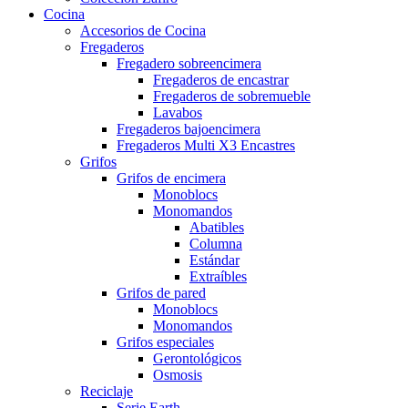
Cocina
Accesorios de Cocina
Fregaderos
Fregadero sobreencimera
Fregaderos de encastrar
Fregaderos de sobremueble
Lavabos
Fregaderos bajoencimera
Fregaderos Multi X3 Encastres
Grifos
Grifos de encimera
Monoblocs
Monomandos
Abatibles
Columna
Estándar
Extraíbles
Grifos de pared
Monoblocs
Monomandos
Grifos especiales
Gerontológicos
Osmosis
Reciclaje
Serie Earth