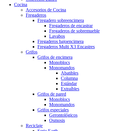
Cocina
Accesorios de Cocina
Fregaderos
Fregadero sobreencimera
Fregaderos de encastrar
Fregaderos de sobremueble
Lavabos
Fregaderos bajoencimera
Fregaderos Multi X3 Encastres
Grifos
Grifos de encimera
Monoblocs
Monomandos
Abatibles
Columna
Estándar
Extraíbles
Grifos de pared
Monoblocs
Monomandos
Grifos especiales
Gerontológicos
Osmosis
Reciclaje
Serie Earth