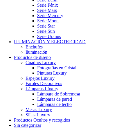
Serie Fénix
Serie Mars
Serie Mercury
Serie Moon
Serie Star
Serie Sun
Serie Uranus
ILUMINACIÓN Y ELECTRICIDAD
Enchufes
Iluminación
Productos de diseño
Cuadros Luxury
Fotografías en Cristal
Pinturas Luxury
Espejos Luxury
Faroles Decorativos
Lámparas Lúxury
Lámpara de Sobremesa
Lámparas de pared
Lámparas de techo
Mesas Luxury
Sillas Luxury
Productos Ocultos y recogidos
Sin categorizar