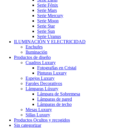
Serie Fénix
Serie Mars
Serie Mercury
Serie Moon
Serie Star
Serie Sun
Serie Uranus
ILUMINACIÓN Y ELECTRICIDAD
Enchufes
Iluminación
Productos de diseño
Cuadros Luxury
Fotografías en Cristal
Pinturas Luxury
Espejos Luxury
Faroles Decorativos
Lámparas Lúxury
Lámpara de Sobremesa
Lámparas de pared
Lámparas de techo
Mesas Luxury
Sillas Luxury
Productos Ocultos y recogidos
Sin categorizar