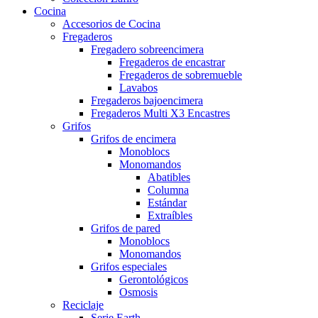
Cocina
Accesorios de Cocina
Fregaderos
Fregadero sobreencimera
Fregaderos de encastrar
Fregaderos de sobremueble
Lavabos
Fregaderos bajoencimera
Fregaderos Multi X3 Encastres
Grifos
Grifos de encimera
Monoblocs
Monomandos
Abatibles
Columna
Estándar
Extraíbles
Grifos de pared
Monoblocs
Monomandos
Grifos especiales
Gerontológicos
Osmosis
Reciclaje
Serie Earth